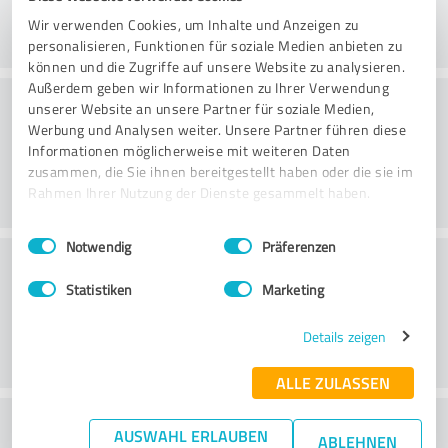
Wir verwenden Cookies, um Inhalte und Anzeigen zu
personalisieren, Funktionen für soziale Medien anbieten zu
können und die Zugriffe auf unsere Website zu analysieren.
Außerdem geben wir Informationen zu Ihrer Verwendung
Rådgivning
unserer Website an unsere Partner für soziale Medien,
Werbung und Analysen weiter. Unsere Partner führen diese
Informationen möglicherweise mit weiteren Daten
zusammen, die Sie ihnen bereitgestellt haben oder die sie im
Rahmen Ihrer Nutzung der Dienste gesammelt haben.
Einwilligungsauswahl
Impressum
|
Datenschutzbestimmungen
Notwendig
Präferenzen
Kundeservice
Statistiken
Marketing
Details zeigen
ALLE ZULASSEN
What do you think of the price to
AUSWAHL ERLAUBEN
ABLEHNEN