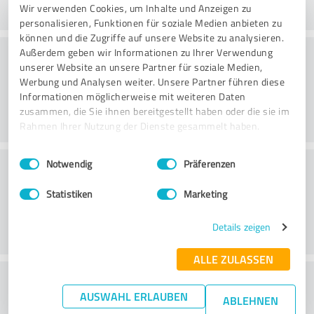
Wir verwenden Cookies, um Inhalte und Anzeigen zu
personalisieren, Funktionen für soziale Medien anbieten zu
können und die Zugriffe auf unsere Website zu analysieren.
Rådgivning
Außerdem geben wir Informationen zu Ihrer Verwendung
unserer Website an unsere Partner für soziale Medien,
Werbung und Analysen weiter. Unsere Partner führen diese
Informationen möglicherweise mit weiteren Daten
zusammen, die Sie ihnen bereitgestellt haben oder die sie im
Rahmen Ihrer Nutzung der Dienste gesammelt haben.
Einwilligungsauswahl
Impressum
|
Datenschutzbestimmungen
Kundeservice
Notwendig
Präferenzen
Statistiken
Marketing
Details zeigen
ALLE ZULASSEN
What do you think of the price to
AUSWAHL ERLAUBEN
ABLEHNEN
performance ratio?