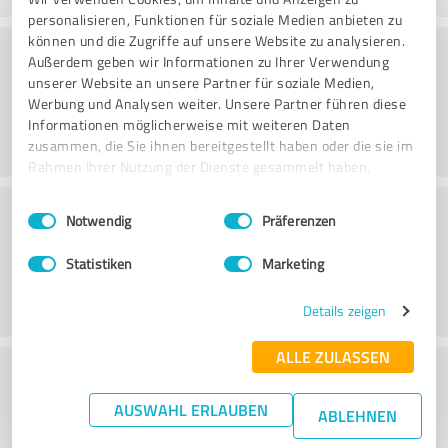
personalisieren, Funktionen für soziale Medien anbieten zu
können und die Zugriffe auf unsere Website zu analysieren.
Forarbejdning
Außerdem geben wir Informationen zu Ihrer Verwendung
unserer Website an unsere Partner für soziale Medien,
Werbung und Analysen weiter. Unsere Partner führen diese
Informationen möglicherweise mit weiteren Daten
zusammen, die Sie ihnen bereitgestellt haben oder die sie im
Rahmen Ihrer Nutzung der Dienste gesammelt haben.
Kundeservice
Einwilligungsauswahl
Impressum
|
Datenschutzbestimmungen
Notwendig
Präferenzen
Statistiken
Marketing
Details zeigen
ALLE ZULASSEN
What do you think of the price to
performance ratio?
AUSWAHL ERLAUBEN
ABLEHNEN