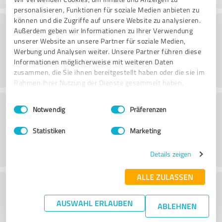
personalisieren, Funktionen für soziale Medien anbieten zu
können und die Zugriffe auf unsere Website zu analysieren.
Rådgivning
Außerdem geben wir Informationen zu Ihrer Verwendung
unserer Website an unsere Partner für soziale Medien,
Werbung und Analysen weiter. Unsere Partner führen diese
Informationen möglicherweise mit weiteren Daten
zusammen, die Sie ihnen bereitgestellt haben oder die sie im
Rahmen Ihrer Nutzung der Dienste gesammelt haben.
Kundeservice
Einwilligungsauswahl
Impressum
|
Datenschutzbestimmungen
Notwendig
Präferenzen
Statistiken
Marketing
Details zeigen
ALLE ZULASSEN
What do you think of the price to
performance ratio?
AUSWAHL ERLAUBEN
ABLEHNEN