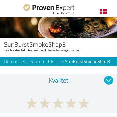
SunBurstSmokeShop3
Tak for din tid. Din feedback betyder noget for os!
Din oplevelse & anmeldelse for:
SunBurstSmokeShop3
Kvalitet