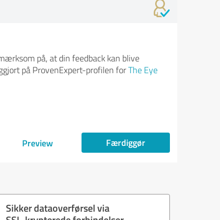
ærksom på, at din feedback kan blive
iggjort på ProvenExpert-profilen for
The Eye
Færdiggør
Preview
Sikker dataoverførsel via
SSL-krypterede forbindelser