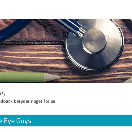
ys
eedback betyder noget for os!
e Eye Guys