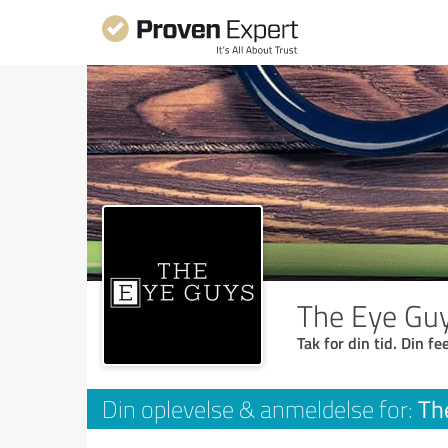
The Eye Gu
Tak for din tid. Din f
Th
Din oplevelse & anmeldelse for: