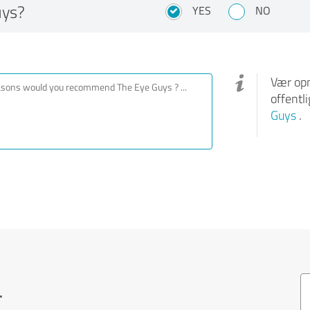
uys?
YES
NO
Vær opm
offentl
Guys
.
.