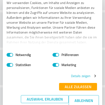
Wir verwenden Cookies, um Inhalte und Anzeigen zu
personalisieren, Funktionen für soziale Medien anbieten zu
können und die Zugriffe auf unsere Website zu analysieren.
Værdi
Außerdem geben wir Informationen zu Ihrer Verwendung
unserer Website an unsere Partner für soziale Medien,
Werbung und Analysen weiter. Unsere Partner führen diese
Informationen möglicherweise mit weiteren Daten
zusammen, die Sie ihnen bereitgestellt haben oder die sie im
Rahmen Ihrer Nutzung der Dienste gesammelt haben.
Einwilligungsauswahl
Impressum
|
Datenschutzbestimmungen
Kundeservice
Notwendig
Präferenzen
Statistiken
Marketing
Details zeigen
ALLE ZULASSEN
What do you think of the price to
AUSWAHL ERLAUBEN
ABLEHNEN
performance ratio?