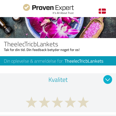
TheelecTricbLankets
Tak for din tid. Din feedback betyder noget for os!
Din oplevelse & anmeldelse for:
TheelecTricbLankets
Kvalitet