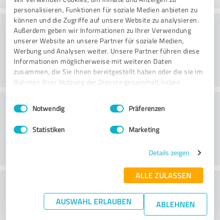
personalisieren, Funktionen für soziale Medien anbieten zu
können und die Zugriffe auf unsere Website zu analysieren.
Værdi
Außerdem geben wir Informationen zu Ihrer Verwendung
unserer Website an unsere Partner für soziale Medien,
Werbung und Analysen weiter. Unsere Partner führen diese
Informationen möglicherweise mit weiteren Daten
zusammen, die Sie ihnen bereitgestellt haben oder die sie im
Rahmen Ihrer Nutzung der Dienste gesammelt haben.
Kundeservice
Einwilligungsauswahl
Impressum
|
Datenschutzbestimmungen
Notwendig
Präferenzen
Statistiken
Marketing
Details zeigen
ALLE ZULASSEN
What do you think of the price to
performance ratio?
AUSWAHL ERLAUBEN
ABLEHNEN