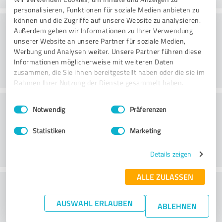
personalisieren, Funktionen für soziale Medien anbieten zu
können und die Zugriffe auf unsere Website zu analysieren.
Rådgivning
Außerdem geben wir Informationen zu Ihrer Verwendung
unserer Website an unsere Partner für soziale Medien,
Werbung und Analysen weiter. Unsere Partner führen diese
Informationen möglicherweise mit weiteren Daten
zusammen, die Sie ihnen bereitgestellt haben oder die sie im
Rahmen Ihrer Nutzung der Dienste gesammelt haben.
Kundeservice
Einwilligungsauswahl
Impressum
|
Datenschutzbestimmungen
Notwendig
Präferenzen
Statistiken
Marketing
Details zeigen
ALLE ZULASSEN
What do you think of the cost to benefit
ratio?
AUSWAHL ERLAUBEN
ABLEHNEN