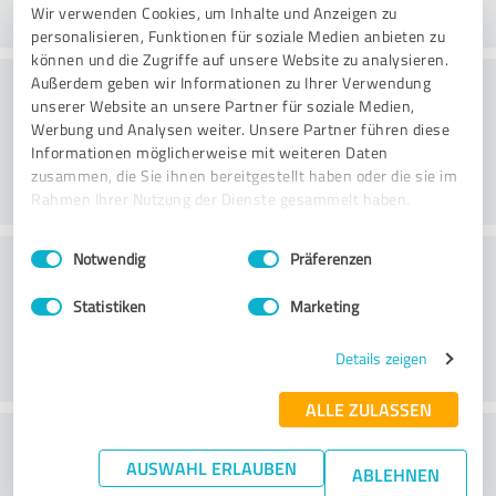
Wir verwenden Cookies, um Inhalte und Anzeigen zu
personalisieren, Funktionen für soziale Medien anbieten zu
können und die Zugriffe auf unsere Website zu analysieren.
Rådgivning
Außerdem geben wir Informationen zu Ihrer Verwendung
unserer Website an unsere Partner für soziale Medien,
Werbung und Analysen weiter. Unsere Partner führen diese
Informationen möglicherweise mit weiteren Daten
zusammen, die Sie ihnen bereitgestellt haben oder die sie im
Rahmen Ihrer Nutzung der Dienste gesammelt haben.
Einwilligungsauswahl
Impressum
|
Datenschutzbestimmungen
Kundeservice
Notwendig
Präferenzen
Statistiken
Marketing
Details zeigen
ALLE ZULASSEN
What do you think of the price to
AUSWAHL ERLAUBEN
ABLEHNEN
performance ratio?