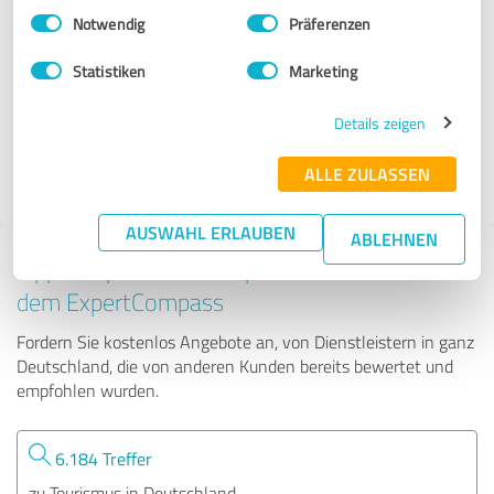
Einwilligungsauswahl
Impressum
|
Datenschutzbestimmungen
Notwendig
Präferenzen
TMG Reiseberater
Statistiken
Marketing
34 Bewertungen
Details zeigen
ALLE ZULASSEN
4.64 von 5
AUSWAHL ERLAUBEN
ABLEHNEN
Tipp: Die passenden Experten finden - mit
dem ExpertCompass
Fordern Sie kostenlos Angebote an, von Dienstleistern in ganz
Deutschland, die von anderen Kunden bereits bewertet und
empfohlen wurden.
6.184 Treffer
zu Tourismus in Deutschland