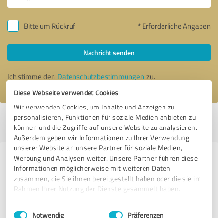
Bitte um Rückruf
* Erforderliche Angaben
Nachricht senden
Ich stimme den
Datenschutzbestimmungen
zu.
Diese Webseite verwendet Cookies
Wir verwenden Cookies, um Inhalte und Anzeigen zu
personalisieren, Funktionen für soziale Medien anbieten zu
Profil aktiv seit 05.12.2017 |
Letzte Aktualisierung: 11.09.2023
|
Profil
können und die Zugriffe auf unsere Website zu analysieren.
melden
Außerdem geben wir Informationen zu Ihrer Verwendung
unserer Website an unsere Partner für soziale Medien,
Werbung und Analysen weiter. Unsere Partner führen diese
Erfahrungen zu weiteren
Informationen möglicherweise mit weiteren Daten
Anbietern aus dem Bereich
zusammen, die Sie ihnen bereitgestellt haben oder die sie im
Medienproduktion
Rahmen Ihrer Nutzung der Dienste gesammelt haben.
Einwilligungsauswahl
Impressum
|
Datenschutzbestimmungen
TV Mittelrhein
Notwendig
Präferenzen