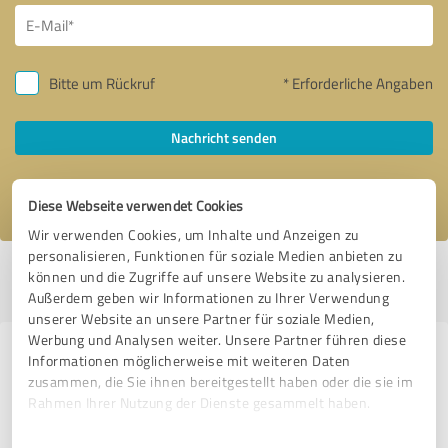
Bitte um Rückruf
* Erforderliche Angaben
Nachricht senden
Ich stimme den
Datenschutzbestimmungen
zu.
Diese Webseite verwendet Cookies
Wir verwenden Cookies, um Inhalte und Anzeigen zu
personalisieren, Funktionen für soziale Medien anbieten zu
Profil aktiv seit 28.10.2019 |
Letzte Aktualisierung: 06.08.2026
|
Profil
können und die Zugriffe auf unsere Website zu analysieren.
melden
Außerdem geben wir Informationen zu Ihrer Verwendung
unserer Website an unsere Partner für soziale Medien,
Werbung und Analysen weiter. Unsere Partner führen diese
Erfahrungen zu weiteren
Informationen möglicherweise mit weiteren Daten
zusammen, die Sie ihnen bereitgestellt haben oder die sie im
Anbietern aus dem Bereich
Rahmen Ihrer Nutzung der Dienste gesammelt haben.
Dienstleistungen
Einwilligungsauswahl
Impressum
|
Datenschutzbestimmungen