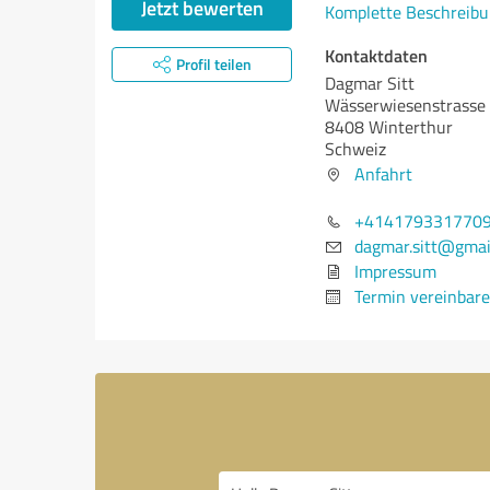
Jetzt bewerten
Komplette Beschreibu
Kontaktdaten
Profil teilen
Dagmar Sitt
Wässerwiesenstrasse
8408 Winterthur
Schweiz
Anfahrt
+414179331770
dagmar.sitt@gmai
Impressum
Termin vereinbar