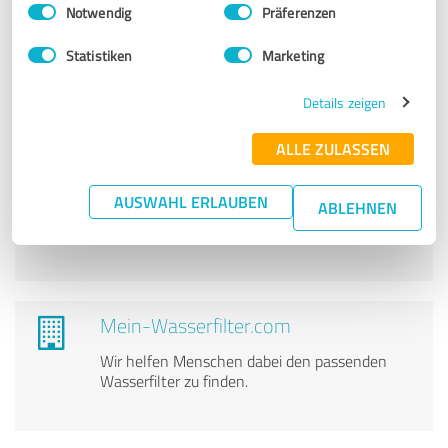
Einwilligungsauswahl
Impressum
|
Datenschutzbestimmungen
Notwendig
Präferenzen
KVR Remscheid, Metallverwertung,
Containerdienst, Schrottankauf
Statistiken
Marketing
Ankauf von Metall und Schrott,
Details zeigen
Containerdienst in Remscheid
ALLE ZULASSEN
MC Rohstoffrecycling GmbH
AUSWAHL ERLAUBEN
ABLEHNEN
Materialankauf und Containerstellung für
Schrott- und Metallabfälle
Mein-Wasserfilter.com
Wir helfen Menschen dabei den passenden
Wasserfilter zu finden.