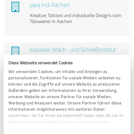
japa indi Aachen
Kreative Tattoos und individuelle Designs vom
Tätowierer in Aachen
Kasseler Wach- und Schließinstitut
Bohrer GmbH
Diese Webseite verwendet Cookies
Sicherheitsdienstleistungen, Beratung und
Wir verwenden Cookies, um Inhalte und Anzeigen zu
Service vor Ort
personalisieren, Funktionen für soziale Medien anbieten zu
können und die Zugriffe auf unsere Website zu analysieren.
Außerdem geben wir Informationen zu Ihrer Verwendung
KBA Dithmarschen GmbH & Co. KG
unserer Website an unsere Partner für soziale Medien,
Werbung und Analysen weiter. Unsere Partner führen diese
KBA Dithmarschen – Ihr Partner für
Informationen möglicherweise mit weiteren Daten
Entsorgung, Recycling und Umweltschutz
zusammen, die Sie ihnen bereitgestellt haben oder die sie im
Rahmen Ihrer Nutzung der Dienste gesammelt haben.