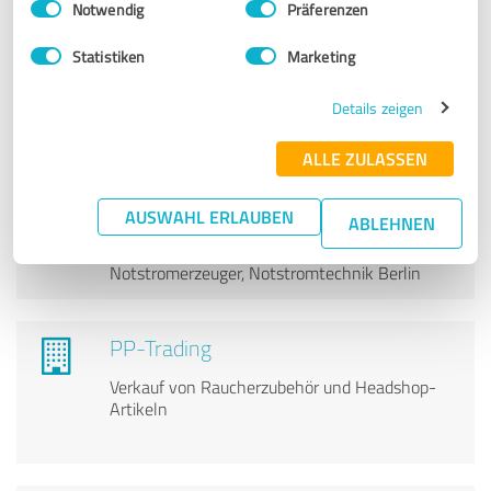
Notwendig
Präferenzen
Zentrado GmbH
Zentrado GmbH – Umsatzsteigerung und
Statistiken
Marketing
GEMA-Service für Künstler und Unternehmen
Details zeigen
ALLE ZULASSEN
HO-MA Elektro Aggregate Service
GmbH
AUSWAHL ERLAUBEN
ABLEHNEN
Notstromaggregate, Netzersatzanlagen,
Notstromerzeuger, Notstromtechnik Berlin
PP-Trading
Verkauf von Raucherzubehör und Headshop-
Artikeln