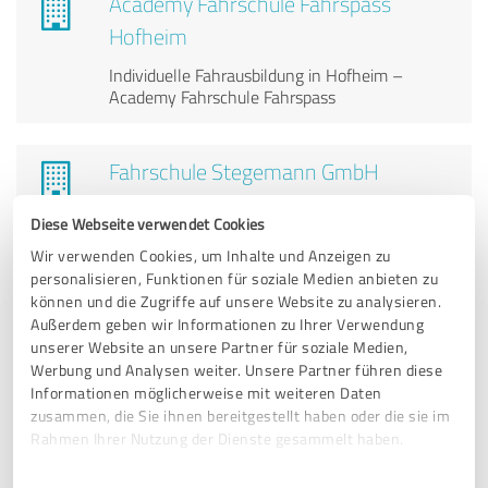
Academy Fahrschule Fahrspass
Hofheim
Individuelle Fahrausbildung in Hofheim –
Academy Fahrschule Fahrspass
Fahrschule Stegemann GmbH
Theorie- und Praxisunterricht für Führerscheine
Diese Webseite verwendet Cookies
Wir verwenden Cookies, um Inhalte und Anzeigen zu
personalisieren, Funktionen für soziale Medien anbieten zu
können und die Zugriffe auf unsere Website zu analysieren.
Außerdem geben wir Informationen zu Ihrer Verwendung
Griechisch-Orthodoxe Kirche Petrus
unserer Website an unsere Partner für soziale Medien,
und Paulus
Werbung und Analysen weiter. Unsere Partner führen diese
Informationen möglicherweise mit weiteren Daten
Griechisch-orthodoxe Sakramente in Stuttgart-
zusammen, die Sie ihnen bereitgestellt haben oder die sie im
Feuerbach
Rahmen Ihrer Nutzung der Dienste gesammelt haben.
Einwilligungsauswahl
Impressum
|
Datenschutzbestimmungen