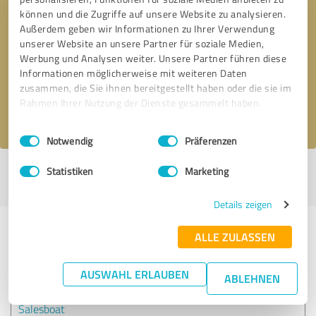
können und die Zugriffe auf unsere Website zu analysieren.
Außerdem geben wir Informationen zu Ihrer Verwendung
Bitte um Rückruf
* Erforderliche Angaben
unserer Website an unsere Partner für soziale Medien,
Werbung und Analysen weiter. Unsere Partner führen diese
Informationen möglicherweise mit weiteren Daten
Nachricht senden
zusammen, die Sie ihnen bereitgestellt haben oder die sie im
Rahmen Ihrer Nutzung der Dienste gesammelt haben.
Ich stimme den
Datenschutzbestimmungen
zu.
Einwilligungsauswahl
Impressum
|
Datenschutzbestimmungen
Notwendig
Präferenzen
Statistiken
Marketing
Profil aktiv seit 30.12.2020 |
Letzte Aktualisierung: 30.12.2020
|
Profil
melden
Details zeigen
Erfahrungen zu weiteren
ALLE ZULASSEN
Anbietern aus dem Bereich E-
Commerce
AUSWAHL ERLAUBEN
ABLEHNEN
Salesboat