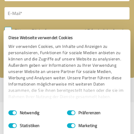
Bitte um Rückruf
* Erforderliche Angaben
Diese Webseite verwendet Cookies
Wir verwenden Cookies, um Inhalte und Anzeigen zu
Nachricht senden
personalisieren, Funktionen für soziale Medien anbieten zu
können und die Zugriffe auf unsere Website zu analysieren.
Ich stimme den
Datenschutzbestimmungen
zu.
Außerdem geben wir Informationen zu Ihrer Verwendung
unserer Website an unsere Partner für soziale Medien,
Werbung und Analysen weiter. Unsere Partner führen diese
Informationen möglicherweise mit weiteren Daten
Profil aktiv seit 18.04.2016 |
Letzte Aktualisierung: 18.04.2016
|
Profil
zusammen, die Sie ihnen bereitgestellt haben oder die sie im
melden
Rahmen Ihrer Nutzung der Dienste gesammelt haben.
Einwilligungsauswahl
Impressum
|
Datenschutzbestimmungen
Erfahrungen zu weiteren
Notwendig
Präferenzen
Anbietern aus dem Bereich Beauty
Statistiken
Marketing