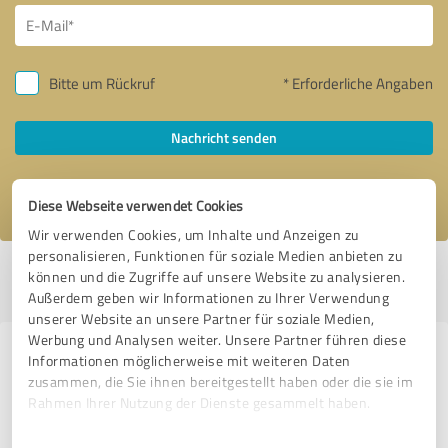
Bitte um Rückruf
* Erforderliche Angaben
Nachricht senden
Ich stimme den
Datenschutzbestimmungen
zu.
Diese Webseite verwendet Cookies
Wir verwenden Cookies, um Inhalte und Anzeigen zu
personalisieren, Funktionen für soziale Medien anbieten zu
Profil aktiv seit 12.12.2016 |
Letzte Aktualisierung: 12.01.2017
|
Profil
können und die Zugriffe auf unsere Website zu analysieren.
melden
Außerdem geben wir Informationen zu Ihrer Verwendung
unserer Website an unsere Partner für soziale Medien,
Werbung und Analysen weiter. Unsere Partner führen diese
Erfahrungen zu weiteren
Informationen möglicherweise mit weiteren Daten
zusammen, die Sie ihnen bereitgestellt haben oder die sie im
Anbietern aus dem Bereich E-
Rahmen Ihrer Nutzung der Dienste gesammelt haben.
Commerce
Einwilligungsauswahl
Impressum
|
Datenschutzbestimmungen