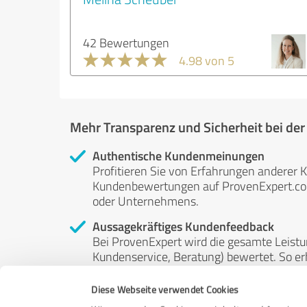
42 Bewertungen
4.98 von 5
Mehr Transparenz und Sicherheit bei de
Authentische Kundenmeinungen
Profitieren Sie von Erfahrungen anderer K
Kundenbewertungen auf ProvenExpert.com 
oder Unternehmens.
Aussagekräftiges Kundenfeedback
Bei ProvenExpert wird die gesamte Leistu
Kundenservice, Beratung) bewertet. So erha
Service- und Dienstleistungsqualität in al
Diese Webseite verwendet Cookies
Unabhängige Bewertungen