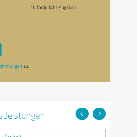
* Erforderliche Angaben
stimmungen
zu.
stleistungen
eCollect