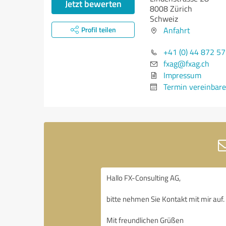
Jetzt bewerten
8008 Zürich
Schweiz
Profil teilen
Anfahrt
+41 (0) 44 872 57
fxag@fxag.ch
Impressum
Termin vereinbar