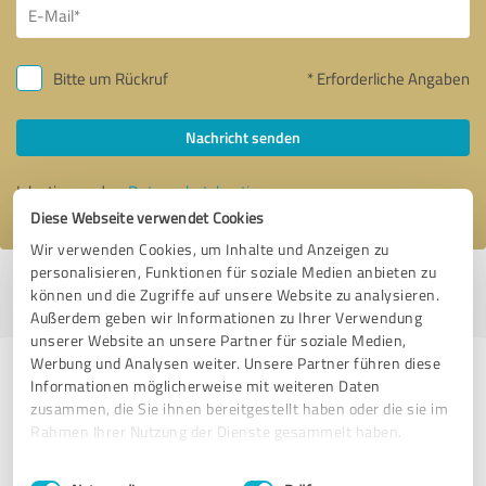
Bitte um Rückruf
* Erforderliche Angaben
Nachricht senden
Ich stimme den
Datenschutzbestimmungen
zu.
Diese Webseite verwendet Cookies
Wir verwenden Cookies, um Inhalte und Anzeigen zu
personalisieren, Funktionen für soziale Medien anbieten zu
Profil aktiv seit 05.01.2024 |
Letzte Aktualisierung: 05.01.2024
|
Profil
können und die Zugriffe auf unsere Website zu analysieren.
melden
Außerdem geben wir Informationen zu Ihrer Verwendung
unserer Website an unsere Partner für soziale Medien,
Werbung und Analysen weiter. Unsere Partner führen diese
Erfahrungen zu weiteren
Informationen möglicherweise mit weiteren Daten
Anbietern aus dem Bereich
zusammen, die Sie ihnen bereitgestellt haben oder die sie im
Rahmen Ihrer Nutzung der Dienste gesammelt haben.
Dienstleistungen
Einwilligungsauswahl
Impressum
|
Datenschutzbestimmungen