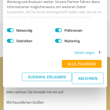
HANDFÄCHER CANELA
Werbung und Analysen weiter. Unsere Partner führen diese
Informationen möglicherweise mit weiteren Daten
zusammen, die Sie ihnen bereitgestellt haben oder die sie im
11.04.2024
Anonym
Rahmen Ihrer Nutzung der Dienste gesammelt haben.
Einwilligungsauswahl
Impressum
|
Datenschutzbestimmungen
Notwendig
Präferenzen
Jetzt bewerten
Statistiken
Marketing
Profil teilen
Details zeigen
ALLE ZULASSEN
Ihre Nachricht an HANDFÄCHER CANELA
AUSWAHL ERLAUBEN
ABLEHNEN