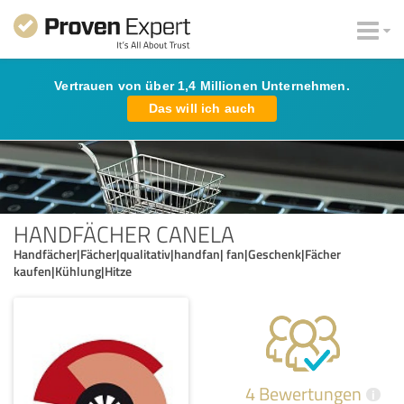
Vertrauen von über 1,4 Millionen Unternehmen.
Das will ich auch
HANDFÄCHER CANELA
Handfächer|Fächer|qualitativ|handfan| fan|Geschenk|Fächer
kaufen|Kühlung|Hitze
4 Bewertungen
i