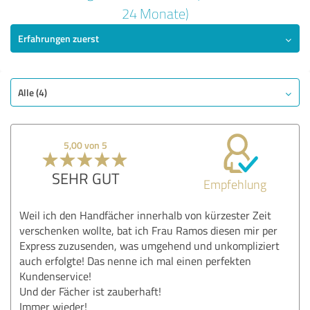
5,00 von 5
24 Monate)
Erfahrungen zuerst
SEHR GUT
Empfehlung
Angebot
Bezahlung
Alle (4)
Lieferung
Information
5,00 von 5
Webseite
SEHR GUT
Empfehlung
Bewertung anzeigen
Weil ich den Handfächer innerhalb von kürzester Zeit
verschenken wollte, bat ich Frau Ramos diesen mir per
Express zuzusenden, was umgehend und unkompliziert
auch erfolgte! Das nenne ich mal einen perfekten
Kundenservice!
Und der Fächer ist zauberhaft!
Immer wieder!