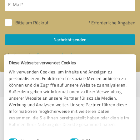
Bitte um Rückruf
* Erforderliche Angaben
Nachricht senden
Ich stimme den
Datenschutzbestimmungen
zu.
Diese Webseite verwendet Cookies
Wir verwenden Cookies, um Inhalte und Anzeigen zu
personalisieren, Funktionen für soziale Medien anbieten zu
Profil aktiv seit 16.04.2019 |
Letzte Aktualisierung: 28.07.2026
|
Profil
können und die Zugriffe auf unsere Website zu analysieren.
melden
Außerdem geben wir Informationen zu Ihrer Verwendung
unserer Website an unsere Partner für soziale Medien,
Werbung und Analysen weiter. Unsere Partner führen diese
Erfahrungen zu weiteren
Informationen möglicherweise mit weiteren Daten
Anbietern aus dem Bereich E-
zusammen, die Sie ihnen bereitgestellt haben oder die sie im
Rahmen Ihrer Nutzung der Dienste gesammelt haben.
Commerce
Einwilligungsauswahl
Impressum
|
Datenschutzbestimmungen