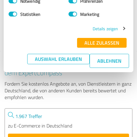
Notwendig
Präferenzen
BESTA E-Business & Consulting
Statistiken
Marketing
229 Bewertungen
Details zeigen
5.00 von 5
ALLE ZULASSEN
AUSWAHL ERLAUBEN
ABLEHNEN
Tipp: Die passenden Experten finden - mit
dem ExpertCompass
Fordern Sie kostenlos Angebote an, von Dienstleistern in ganz
Deutschland, die von anderen Kunden bereits bewertet und
empfohlen wurden.
1.967 Treffer
zu E-Commerce in Deutschland