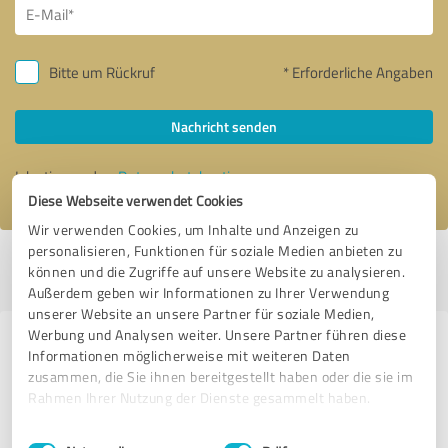
Bitte um Rückruf
* Erforderliche Angaben
Nachricht senden
Ich stimme den
Datenschutzbestimmungen
zu.
Diese Webseite verwendet Cookies
Wir verwenden Cookies, um Inhalte und Anzeigen zu
personalisieren, Funktionen für soziale Medien anbieten zu
Profil aktiv seit 16.03.2022 |
Letzte Aktualisierung: 04.08.2026
|
Profil
können und die Zugriffe auf unsere Website zu analysieren.
melden
Außerdem geben wir Informationen zu Ihrer Verwendung
unserer Website an unsere Partner für soziale Medien,
Werbung und Analysen weiter. Unsere Partner führen diese
Erfahrungen zu weiteren
Informationen möglicherweise mit weiteren Daten
Anbietern aus dem Bereich
zusammen, die Sie ihnen bereitgestellt haben oder die sie im
Rahmen Ihrer Nutzung der Dienste gesammelt haben.
Handwerk
Einwilligungsauswahl
Impressum
|
Datenschutzbestimmungen