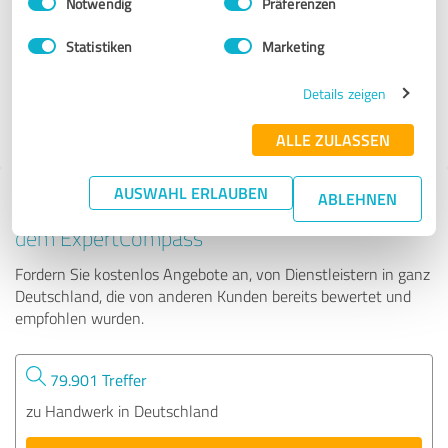
Notwendig
Präferenzen
Cool Condition GmbH & Co. KG
Statistiken
Marketing
217 Bewertungen
Details zeigen
4.89 von 5
ALLE ZULASSEN
AUSWAHL ERLAUBEN
ABLEHNEN
Tipp: Die passenden Experten finden - mit
dem ExpertCompass
Fordern Sie kostenlos Angebote an, von Dienstleistern in ganz
Deutschland, die von anderen Kunden bereits bewertet und
empfohlen wurden.
79.901 Treffer
zu Handwerk in Deutschland