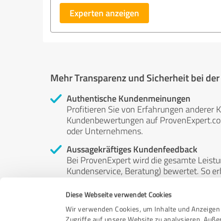
Experten anzeigen
Mehr Transparenz und Sicherheit bei de
Authentische Kundenmeinungen
Profitieren Sie von Erfahrungen anderer K
Kundenbewertungen auf ProvenExpert.com 
oder Unternehmens.
Aussagekräftiges Kundenfeedback
Bei ProvenExpert wird die gesamte Leistu
Kundenservice, Beratung) bewertet. So erha
Service- und Dienstleistungsqualität in al
Diese Webseite verwendet Cookies
Unabhängige Bewertungen
Wir verwenden Cookies, um Inhalte und Anzeigen 
ProvenExpert ist grundsätzlich kostenlos
Zugriffe auf unsere Website zu analysieren. Auß