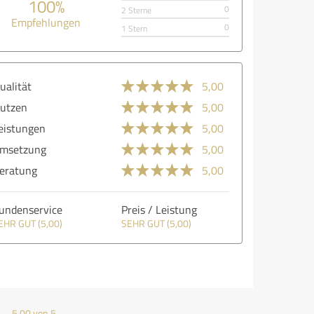
100%
0
2 Sterne
Empfehlungen
0
1 Stern
ualität
5,00
utzen
5,00
eistungen
5,00
msetzung
5,00
eratung
5,00
undenservice
Preis / Leistung
EHR GUT (5,00)
SEHR GUT (5,00)
5,00 von 5