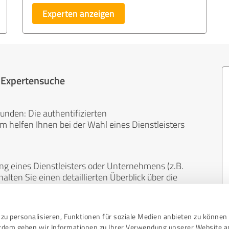
Experten anzeigen
r Expertensuche
unden: Die authentifizierten
helfen Ihnen bei der Wahl eines Dienstleisters
ng eines Dienstleisters oder Unternehmens (z.B.
lten Sie einen detaillierten Überblick über die
len Bereichen.
zu personalisieren, Funktionen für soziale Medien anbieten zu können 
, unabhängig und neutral. Bewertungen von
erdem geben wir Informationen zu Ihrer Verwendung unserer Website a