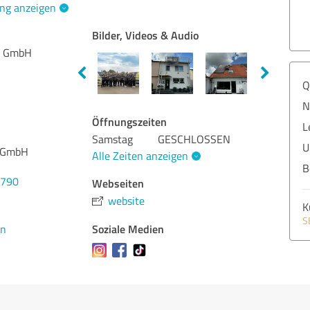
ng anzeigen
Bilder, Videos & Audio
k GmbH
Q
N
Öffnungszeiten
L
Samstag
GESCHLOSSEN
U
k GmbH
Alle Zeiten anzeigen
B
4790
Webseiten
website
K
S
Soziale Medien
en