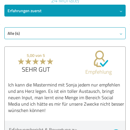
24 Monate)
Erfahrungen zuerst
SEHR GUT
Empfehlung
Qualität
Nutzen
Alle (4)
Leistungen
Umsetzung
5,00 von 5
Beratung
SEHR GUT
Empfehlung
Bewertung anzeigen
Ich kann die Mastermind mit Sonja jedem nur empfehlen
und ans Herz legen. Es ist ein toller Austausch, bringt
neuen Input, man lernt eine Menge im Bereich Social
Media und ich hätte es mir für unsere Zwecke nicht besser
wünschen können!
Erfahrungsbericht & Bewertung zu: