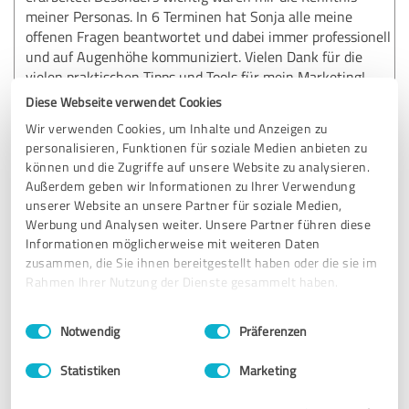
meiner Personas. In 6 Terminen hat Sonja alle meine
offenen Fragen beantwortet und dabei immer professionell
und auf Augenhöhe kommuniziert. Vielen Dank für die
vielen praktischen Tipps und Tools für mein Marketing!
Diese Webseite verwendet Cookies
Wir verwenden Cookies, um Inhalte und Anzeigen zu
Erfahrungsbericht & Bewertung zu:
personalisieren, Funktionen für soziale Medien anbieten zu
Marketing Coaching für Tierärztinnen
können und die Zugriffe auf unsere Website zu analysieren.
Außerdem geben wir Informationen zu Ihrer Verwendung
10.11.2024
Anonym
unserer Website an unsere Partner für soziale Medien,
Werbung und Analysen weiter. Unsere Partner führen diese
Informationen möglicherweise mit weiteren Daten
zusammen, die Sie ihnen bereitgestellt haben oder die sie im
4,80 von 5
Rahmen Ihrer Nutzung der Dienste gesammelt haben.
SEHR GUT
Empfehlung
Einwilligungsauswahl
Impressum
|
Datenschutzbestimmungen
Notwendig
Präferenzen
Statistiken
Marketing
Bewertung zu:
LISCA.vet Praxismarketing