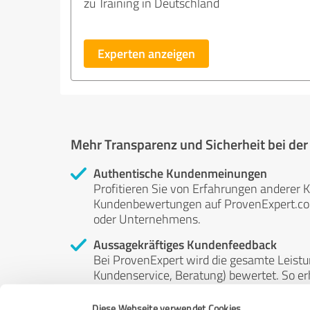
zu Training in Deutschland
Experten anzeigen
Mehr Transparenz und Sicherheit bei de
Authentische Kundenmeinungen
Profitieren Sie von Erfahrungen anderer K
Kundenbewertungen auf ProvenExpert.com 
oder Unternehmens.
Aussagekräftiges Kundenfeedback
Bei ProvenExpert wird die gesamte Leistu
Kundenservice, Beratung) bewertet. So erha
Service- und Dienstleistungsqualität in al
Diese Webseite verwendet Cookies