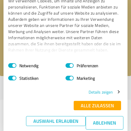
Wir verwenden Cookies, um Inhalte und Anzeigen zu
personalisieren, Funktionen für soziale Medien anbieten zu
können und die Zugriffe auf unsere Website zu analysieren.
Außerdem geben wir Informationen zu Ihrer Verwendung
unserer Website an unsere Partner für soziale Medien,
Bitte um Rückruf
* Erforderliche Angaben
Werbung und Analysen weiter. Unsere Partner führen diese
Informationen möglicherweise mit weiteren Daten
zusammen, die Sie ihnen bereitgestellt haben oder die sie im
Nachricht senden
Rahmen Ihrer Nutzung der Dienste gesammelt haben.
Ich stimme den
Datenschutzbestimmungen
zu.
Einwilligungsauswahl
Impressum
|
Datenschutzbestimmungen
Notwendig
Präferenzen
Statistiken
Marketing
Profil aktiv seit 20.02.2019 |
Letzte Aktualisierung: 25.07.2023
|
Profil
melden
Details zeigen
ALLE ZULASSEN
Erfahrungen zu weiteren
Anbietern aus dem Bereich IT-
AUSWAHL ERLAUBEN
ABLEHNEN
Dienstleistungen