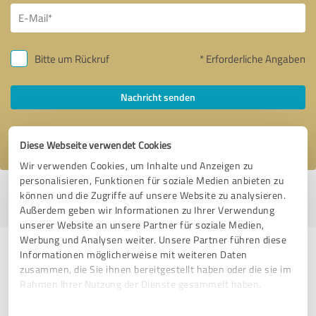
Bitte um Rückruf
* Erforderliche Angaben
Nachricht senden
Ich stimme den
Datenschutzbestimmungen
zu.
Diese Webseite verwendet Cookies
Wir verwenden Cookies, um Inhalte und Anzeigen zu
personalisieren, Funktionen für soziale Medien anbieten zu
Profil aktiv seit 03.05.2023 |
Letzte Aktualisierung: 03.05.2023
|
Profil
können und die Zugriffe auf unsere Website zu analysieren.
melden
Außerdem geben wir Informationen zu Ihrer Verwendung
unserer Website an unsere Partner für soziale Medien,
Werbung und Analysen weiter. Unsere Partner führen diese
Erfahrungen zu weiteren
Informationen möglicherweise mit weiteren Daten
zusammen, die Sie ihnen bereitgestellt haben oder die sie im
Anbietern aus dem Bereich
Rahmen Ihrer Nutzung der Dienste gesammelt haben.
Beratung
Einwilligungsauswahl
Impressum
|
Datenschutzbestimmungen