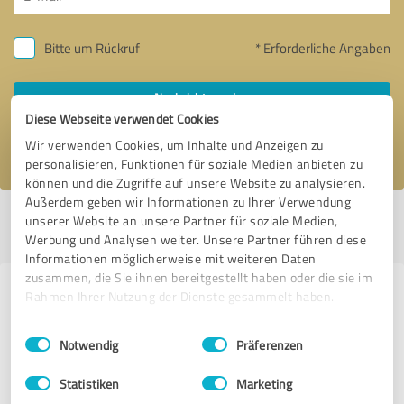
Bitte um Rückruf
* Erforderliche Angaben
Nachricht senden
Diese Webseite verwendet Cookies
Ich stimme den
Datenschutzbestimmungen
zu.
Wir verwenden Cookies, um Inhalte und Anzeigen zu
personalisieren, Funktionen für soziale Medien anbieten zu
können und die Zugriffe auf unsere Website zu analysieren.
Außerdem geben wir Informationen zu Ihrer Verwendung
unserer Website an unsere Partner für soziale Medien,
Profil aktiv seit 02.04.2026 |
Letzte Aktualisierung: 06.08.2026
|
Profil
melden
Werbung und Analysen weiter. Unsere Partner führen diese
Informationen möglicherweise mit weiteren Daten
zusammen, die Sie ihnen bereitgestellt haben oder die sie im
Erfahrungen zu weiteren
Rahmen Ihrer Nutzung der Dienste gesammelt haben.
Anbietern aus dem Bereich
Einwilligungsauswahl
Impressum
|
Datenschutzbestimmungen
Notwendig
Präferenzen
Betreuungs- und
Pflegeeinrichtungen
Statistiken
Marketing