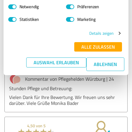
SEHR GUT
Empfehlung
Einwilligungsauswahl
Impressum
|
Datenschutzbestimmungen
Notwendig
Präferenzen
Sehr gute Kommunikation. Seriöse Auftragsabwicklung.
Statistiken
Marketing
Details zeigen
Erfahrungsbericht & Bewertung zu:
Monika Bader - Pflegehelden Würzburg -
ALLE ZULASSEN
Daheim statt Heim
AUSWAHL ERLAUBEN
ABLEHNEN
04.09.2022
Anonym
Kommentar von Pflegehelden Würzburg | 24
Stunden Pflege und Betreuung:
Vielen Dank für Ihre Bewertung. Wir freuen uns sehr
darüber. Viele Grüße Monika Bader
4,50 von 5