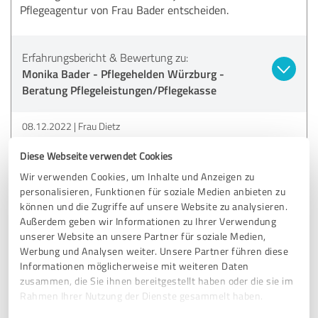
Pflegeagentur von Frau Bader entscheiden.
Erfahrungsbericht & Bewertung zu:
Monika Bader - Pflegehelden Würzburg -
Beratung Pflegeleistungen/Pflegekasse
08.12.2022
Frau Dietz
Diese Webseite verwendet Cookies
Kommentar von Pflegehelden Würzburg | 24
Wir verwenden Cookies, um Inhalte und Anzeigen zu
Stunden Pflege und Betreuung:
personalisieren, Funktionen für soziale Medien anbieten zu
Wir freuen uns sehr, dass Sie mit uns zufrieden sind.
können und die Zugriffe auf unsere Website zu analysieren.
Herzlichen Dank! Bei Fragen sind wir für Sie jederzeit
Außerdem geben wir Informationen zu Ihrer Verwendung
da. Viele Grüße Monika Bader
unserer Website an unsere Partner für soziale Medien,
Werbung und Analysen weiter. Unsere Partner führen diese
Informationen möglicherweise mit weiteren Daten
zusammen, die Sie ihnen bereitgestellt haben oder die sie im
5,00 von 5
Rahmen Ihrer Nutzung der Dienste gesammelt haben.