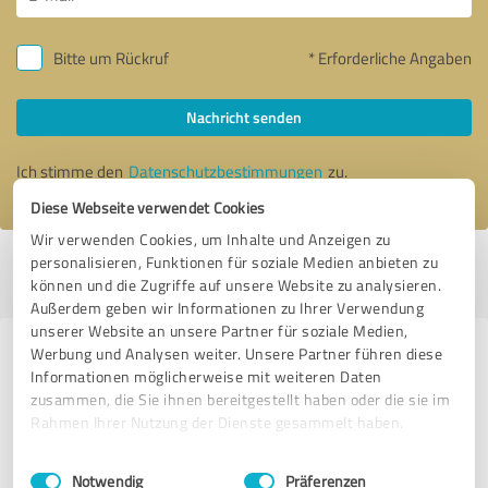
Bitte um Rückruf
* Erforderliche Angaben
Nachricht senden
Ich stimme den
Datenschutzbestimmungen
zu.
Diese Webseite verwendet Cookies
Wir verwenden Cookies, um Inhalte und Anzeigen zu
personalisieren, Funktionen für soziale Medien anbieten zu
Profil aktiv seit 11.02.2017 |
Letzte Aktualisierung: 18.04.2017
|
Profil
können und die Zugriffe auf unsere Website zu analysieren.
melden
Außerdem geben wir Informationen zu Ihrer Verwendung
unserer Website an unsere Partner für soziale Medien,
Werbung und Analysen weiter. Unsere Partner führen diese
Erfahrungen zu weiteren
Informationen möglicherweise mit weiteren Daten
Anbietern aus dem Bereich
zusammen, die Sie ihnen bereitgestellt haben oder die sie im
Handwerk
Rahmen Ihrer Nutzung der Dienste gesammelt haben.
Einwilligungsauswahl
Impressum
|
Datenschutzbestimmungen
enerix Westküste - Photovoltaik & Stromspeicher
Notwendig
Präferenzen