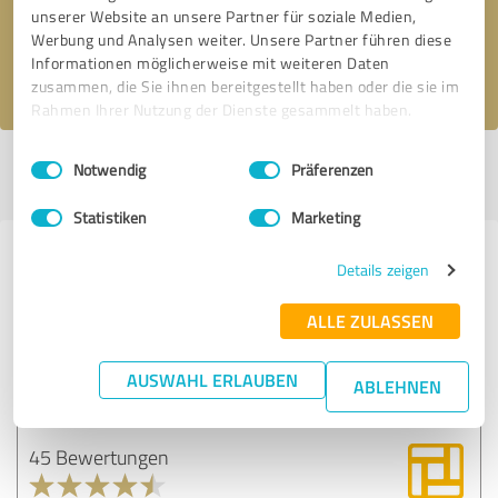
Nachricht senden
unserer Website an unsere Partner für soziale Medien,
Werbung und Analysen weiter. Unsere Partner führen diese
Informationen möglicherweise mit weiteren Daten
Ich stimme den
Datenschutzbestimmungen
zu.
zusammen, die Sie ihnen bereitgestellt haben oder die sie im
Rahmen Ihrer Nutzung der Dienste gesammelt haben.
Einwilligungsauswahl
Impressum
|
Datenschutzbestimmungen
Profil aktiv seit 08.09.2019 |
Letzte Aktualisierung: 19.05.2020
|
Profil
Notwendig
Präferenzen
melden
Statistiken
Marketing
Erfahrungen zu weiteren
Details zeigen
Anbietern aus dem Bereich IT-
ALLE ZULASSEN
Dienstleistungen
AUSWAHL ERLAUBEN
BauMaster
ABLEHNEN
45 Bewertungen