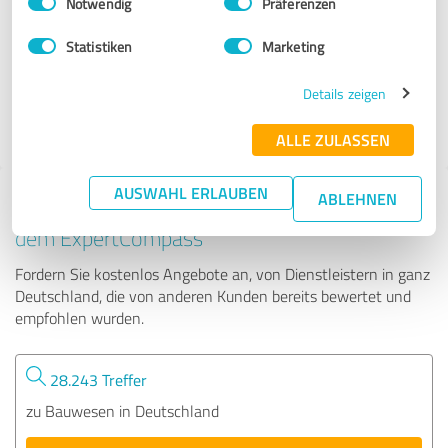
Notwendig
Präferenzen
PK Regenwassermanagement GmbH
Statistiken
Marketing
10 Bewertungen
Details zeigen
4.67 von 5
ALLE ZULASSEN
AUSWAHL ERLAUBEN
ABLEHNEN
Tipp: Die passenden Experten finden - mit
dem ExpertCompass
Fordern Sie kostenlos Angebote an, von Dienstleistern in ganz
Deutschland, die von anderen Kunden bereits bewertet und
empfohlen wurden.
28.243 Treffer
zu Bauwesen in Deutschland