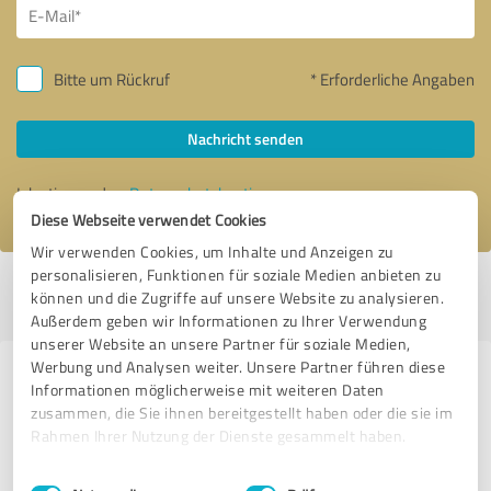
Bitte um Rückruf
* Erforderliche Angaben
Nachricht senden
Ich stimme den
Datenschutzbestimmungen
zu.
Diese Webseite verwendet Cookies
Wir verwenden Cookies, um Inhalte und Anzeigen zu
personalisieren, Funktionen für soziale Medien anbieten zu
Profil aktiv seit 21.05.2019 |
Letzte Aktualisierung: 29.05.2020
|
Profil
können und die Zugriffe auf unsere Website zu analysieren.
melden
Außerdem geben wir Informationen zu Ihrer Verwendung
unserer Website an unsere Partner für soziale Medien,
Werbung und Analysen weiter. Unsere Partner führen diese
Erfahrungen zu weiteren
Informationen möglicherweise mit weiteren Daten
Anbietern aus dem Bereich
zusammen, die Sie ihnen bereitgestellt haben oder die sie im
Rahmen Ihrer Nutzung der Dienste gesammelt haben.
Bauwesen
Einwilligungsauswahl
Impressum
|
Datenschutzbestimmungen