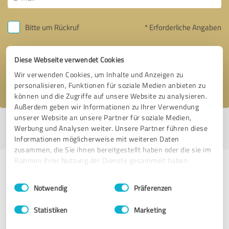
Bitte um Rückruf
* Erforderliche Angaben
Nachricht senden
Diese Webseite verwendet Cookies
Wir verwenden Cookies, um Inhalte und Anzeigen zu
Ich stimme den
Datenschutzbestimmungen
zu.
personalisieren, Funktionen für soziale Medien anbieten zu
können und die Zugriffe auf unsere Website zu analysieren.
Außerdem geben wir Informationen zu Ihrer Verwendung
unserer Website an unsere Partner für soziale Medien,
Profil aktiv seit 07.04.2017 |
Letzte Aktualisierung: 07.04.2017
|
Profil
Werbung und Analysen weiter. Unsere Partner führen diese
melden
Informationen möglicherweise mit weiteren Daten
zusammen, die Sie ihnen bereitgestellt haben oder die sie im
Rahmen Ihrer Nutzung der Dienste gesammelt haben.
Erfahrungen zu weiteren
Einwilligungsauswahl
Impressum
|
Datenschutzbestimmungen
Anbietern aus dem Bereich Online
Notwendig
Präferenzen
Marketing
Statistiken
Marketing
Philipp Horst Ads - Performance Marketing