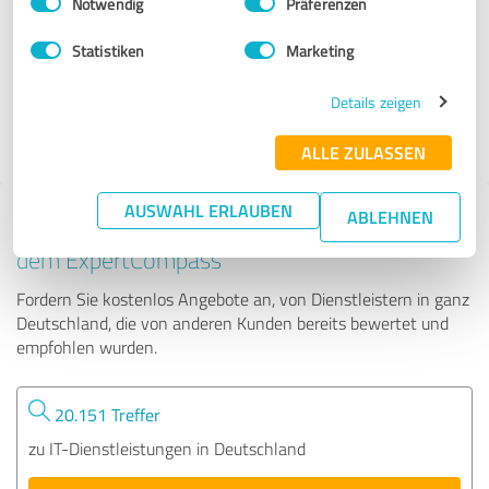
Notwendig
Präferenzen
nupian GmbH
Statistiken
Marketing
56 Bewertungen
Details zeigen
4.91 von 5
ALLE ZULASSEN
AUSWAHL ERLAUBEN
ABLEHNEN
Tipp: Die passenden Experten finden - mit
dem ExpertCompass
Fordern Sie kostenlos Angebote an, von Dienstleistern in ganz
Deutschland, die von anderen Kunden bereits bewertet und
empfohlen wurden.
20.151 Treffer
zu IT-Dienstleistungen in Deutschland