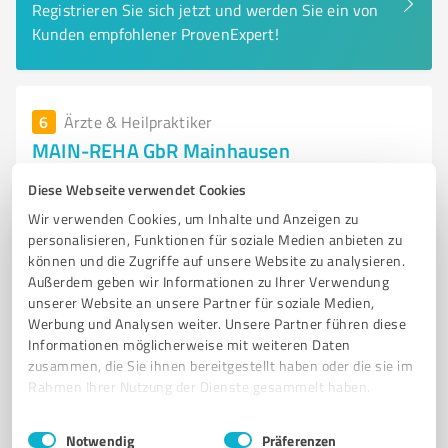
Registrieren Sie sich jetzt und werden Sie ein von
Kunden empfohlener ProvenExpert!
6
Ärzte & Heilpraktiker
MAIN-REHA GbR Mainhausen
Modernes Physiotherapiezentrum in Mainhausen für
Diese Webseite verwendet Cookies
individuelle Therapien
Wir verwenden Cookies, um Inhalte und Anzeigen zu
personalisieren, Funktionen für soziale Medien anbieten zu
PHYSIOTHERAPIE
REHA
KINDERPHYSIOTHERAPIE
können und die Zugriffe auf unsere Website zu analysieren.
AMBULANTE THERAPIE
STOSSWELLENTHERAPIE
Außerdem geben wir Informationen zu Ihrer Verwendung
DIAGNOSTISCHER ULTRASCHALL
MOBILE PRAXIS
unserer Website an unsere Partner für soziale Medien,
Werbung und Analysen weiter. Unsere Partner führen diese
INDIVIDUELLE BETREUUNG
PRÄVENTION
GESUNDHEIT
Informationen möglicherweise mit weiteren Daten
MAINHAUSEN
THERAPIEZENTRUM
zusammen, die Sie ihnen bereitgestellt haben oder die sie im
Rahmen Ihrer Nutzung der Dienste gesammelt haben.
Rheinstraße 2a, 63533 Mainhausen
Einwilligungsauswahl
Impressum
|
Datenschutzbestimmungen
info@mainreha.de
mainreha.de/
Notwendig
Präferenzen