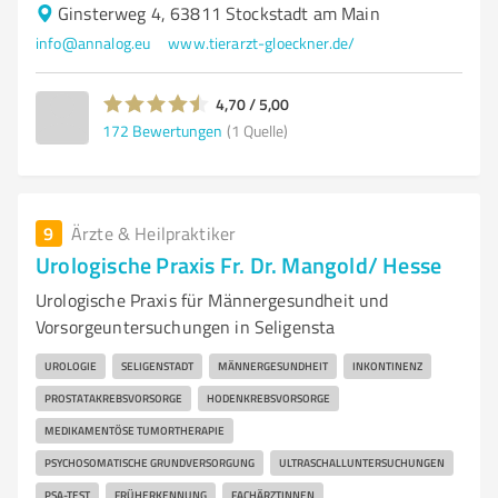
Ginsterweg 4, 63811 Stockstadt am Main
info@annalog.eu
www.tierarzt-gloeckner.de/
4,70 / 5,00
172
Bewertungen
(1 Quelle)
9
Ärzte & Heilpraktiker
Urologische Praxis Fr. Dr. Mangold/ Hesse
Urologische Praxis für Männergesundheit und
Vorsorgeuntersuchungen in Seligensta
UROLOGIE
SELIGENSTADT
MÄNNERGESUNDHEIT
INKONTINENZ
PROSTATAKREBSVORSORGE
HODENKREBSVORSORGE
MEDIKAMENTÖSE TUMORTHERAPIE
PSYCHOSOMATISCHE GRUNDVERSORGUNG
ULTRASCHALLUNTERSUCHUNGEN
PSA-TEST
FRÜHERKENNUNG
FACHÄRZTINNEN