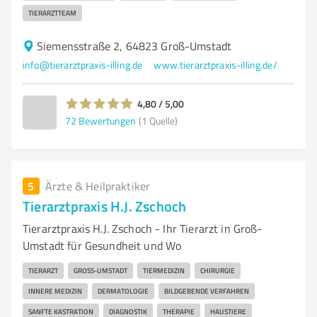
TIERARZTTEAM
Siemensstraße 2, 64823 Groß-Umstadt
info@tierarztpraxis-illing.de
www.tierarztpraxis-illing.de/
4,80 / 5,00
72
Bewertungen
(1 Quelle)
5
Ärzte & Heilpraktiker
Tierarztpraxis H.J. Zschoch
Tierarztpraxis H.J. Zschoch - Ihr Tierarzt in Groß-
Umstadt für Gesundheit und Wo
TIERARZT
GROSS-UMSTADT
TIERMEDIZIN
CHIRURGIE
INNERE MEDIZIN
DERMATOLOGIE
BILDGEBENDE VERFAHREN
SANFTE KASTRATION
DIAGNOSTIK
THERAPIE
HAUSTIERE