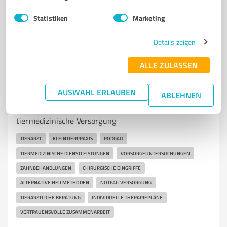
Statistiken
Marketing
4,70 / 5,00
72
Bewertungen
(1 Quelle)
Details zeigen
ALLE ZULASSEN
7
Ärzte & Heilpraktiker
Tierarztpraxis Happy Pets
AUSWAHL ERLAUBEN
ABLEHNEN
Tierarztpraxis Happy Pets in Rodgau - Umfassende
tiermedizinische Versorgung
TIERARZT
KLEINTIERPRAXIS
RODGAU
TIERMEDIZINISCHE DIENSTLEISTUNGEN
VORSORGEUNTERSUCHUNGEN
ZAHNBEHANDLUNGEN
CHIRURGISCHE EINGRIFFE
ALTERNATIVE HEILMETHODEN
NOTFALLVERSORGUNG
TIERÄRZTLICHE BERATUNG
INDIVIDUELLE THERAPIEPLÄNE
VERTRAUENSVOLLE ZUSAMMENARBEIT