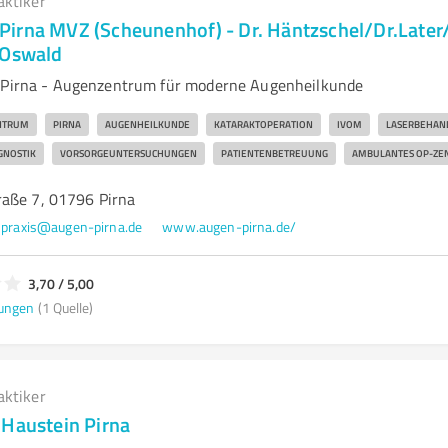
aktiker
irna MVZ (Scheunenhof) - Dr. Häntzschel/Dr.Later/
 Oswald
n Pirna - Augenzentrum für moderne Augenheilkunde
NTRUM
PIRNA
AUGENHEILKUNDE
KATARAKTOPERATION
IVOM
LASERBEHAN
GNOSTIK
VORSORGEUNTERSUCHUNGEN
PATIENTENBETREUUNG
AMBULANTES OP-ZE
aße 7, 01796 Pirna
praxis@augen-pirna.de
www.augen-pirna.de/
3,70 / 5,00
ungen
(1 Quelle)
aktiker
 Haustein Pirna