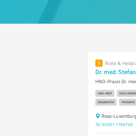
1
Ärzte & Heilpr
Dr. med. Stefa
HNO-Praxis Dr. med
HNO-ARZT
HALS-NASE
DIAGNOSTIK
THERAPIE
Rosa-Luxemburg
Tel. 03501 7799740