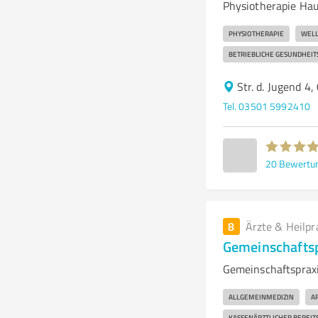
Physiotherapie Hau
PHYSIOTHERAPIE
WELL
BETRIEBLICHE GESUNDHEI
Str. d. Jugend 4
Tel. 03501 5992410
20
Bewertu
8
Ärzte & Heilpr
Gemeinschaftsp
Gemeinschaftspraxi
ALLGEMEINMEDIZIN
A
KASSENÄRZTLICHER BEREIT