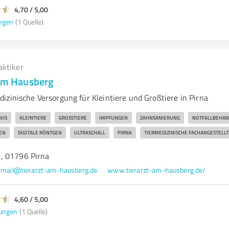
4,70 / 5,00
ngen
(1 Quelle)
aktiker
 am Hausberg
izinische Versorgung für Kleintiere und Großtiere in Pirna
XIS
KLEINTIERE
GROSSTIERE
IMPFUNGEN
ZAHNSANIERUNG
NOTFALLBEHA
EN
DIGITALE RÖNTGEN
ULTRASCHALL
PIRNA
TIERMEDIZINISCHE FACHANGESTELLT
, 01796 Pirna
mail@tierarzt-am-hausberg.de
www.tierarzt-am-hausberg.de/
4,60 / 5,00
ungen
(1 Quelle)