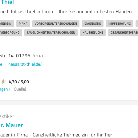
 Thiel
med. Tobias Thiel in Pirna – Ihre Gesundheit in besten Händen
MEDIZIN
PIRNA
VORSORGEUNTERSUCHUNGEN
DIAGNOSTIK
IMPFBERATUNG
DVERSORGUNG
TAUGLICHKEITSUNTERSUCHUNGEN
HAUSBESUCHE
GESUNDHEITSVERS
Str. 14, 01796 Pirna
de
hausarzt-thiel.de/
4,70 / 5,00
ngen
(1 Quelle)
aktiker
Dr. Mauer
Mauer in Pirna - Ganzheitliche Tiermedizin für Ihr Tier