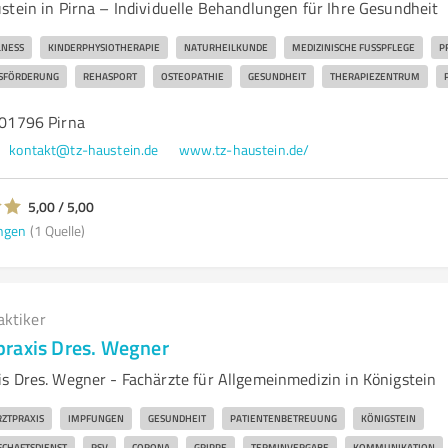
stein in Pirna – Individuelle Behandlungen für Ihre Gesundheit
NESS
KINDERPHYSIOTHERAPIE
NATURHEILKUNDE
MEDIZINISCHE FUSSPFLEGE
P
TSFÖRDERUNG
REHASPORT
OSTEOPATHIE
GESUNDHEIT
THERAPIEZENTRUM
, 01796 Pirna
kontakt@tz-haustein.de
www.tz-haustein.de/
5,00 / 5,00
ngen
(1 Quelle)
aktiker
raxis Dres. Wegner
s Dres. Wegner - Fachärzte für Allgemeinmedizin in Königstein
RZTPRAXIS
IMPFUNGEN
GESUNDHEIT
PATIENTENBETREUUNG
KÖNIGSTEIN
SCHAFTSDIENST
RSV
CORONA
GRIPPE
TERMINVERGABE
KOMMUNIKATION