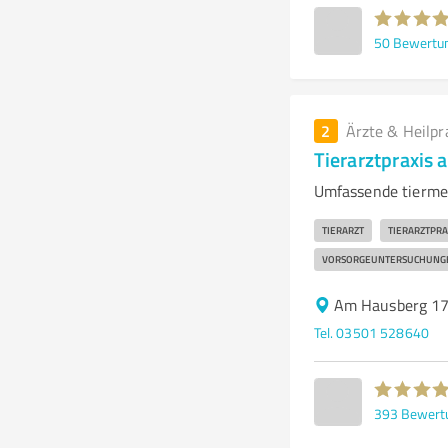
50
Bewertu
2
Ärzte & Heilpr
Tierarztpraxis
Umfassende tiermed
TIERARZT
TIERARZTPRA
VORSORGEUNTERSUCHUNG
Am Hausberg 17
Tel. 03501 528640
393
Bewert