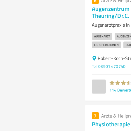
6
Ärzte & Heilpr
Augenzentrum P
Theuring/Dr.C.
Augenarztpraxis i
AUGENARZT
AUGENZE
LID-OPERATIONEN
DIA
Robert-Koch-Str
Tel. 03501 470740
114
Bewert
7
Ärzte & Heilpr
Physiotherapie