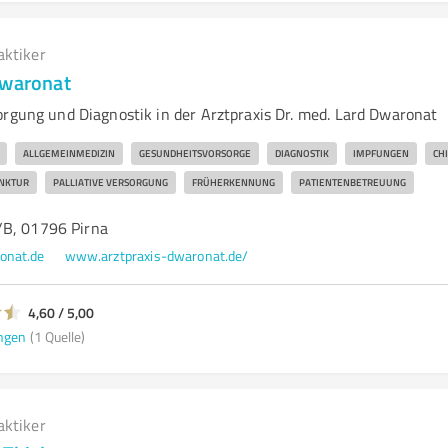
aktiker
Dwaronat
orgung und Diagnostik in der Arztpraxis Dr. med. Lard Dwaronat
ALLGEMEINMEDIZIN
GESUNDHEITSVORSORGE
DIAGNOSTIK
IMPFUNGEN
CH
NKTUR
PALLIATIVE VERSORGUNG
FRÜHERKENNUNG
PATIENTENBETREUUNG
/B, 01796 Pirna
onat.de
www.arztpraxis-dwaronat.de/
4,60 / 5,00
ngen
(1 Quelle)
aktiker