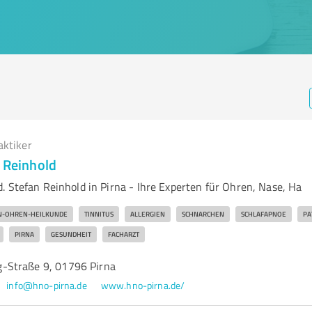
aktiker
n Reinhold
. Stefan Reinhold in Pirna - Ihre Experten für Ohren, Nase, Ha
N-OHREN-HEILKUNDE
TINNITUS
ALLERGIEN
SCHNARCHEN
SCHLAFAPNOE
PA
PIRNA
GESUNDHEIT
FACHARZT
-Straße 9, 01796 Pirna
info@hno-pirna.de
www.hno-pirna.de/