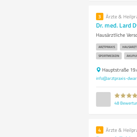
3
Ärzte & Heilpr
Dr. med. Lard 
Hausärztliche Vers
ARZTPRAXIS
HAUSARZT
SPORTMEDIZIN
AKUPU
Hauptstraße 19
info@arztpraxis-dwar
48
Bewertu
4
Ärzte & Heilpr