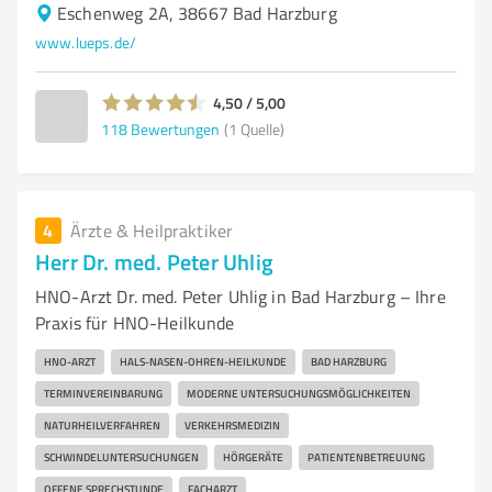
Eschenweg 2A, 38667 Bad Harzburg
www.lueps.de/
4,50 / 5,00
118
Bewertungen
(1 Quelle)
4
Ärzte & Heilpraktiker
Herr Dr. med. Peter Uhlig
HNO-Arzt Dr. med. Peter Uhlig in Bad Harzburg – Ihre
Praxis für HNO-Heilkunde
HNO-ARZT
HALS-NASEN-OHREN-HEILKUNDE
BAD HARZBURG
TERMINVEREINBARUNG
MODERNE UNTERSUCHUNGSMÖGLICHKEITEN
NATURHEILVERFAHREN
VERKEHRSMEDIZIN
SCHWINDELUNTERSUCHUNGEN
HÖRGERÄTE
PATIENTENBETREUUNG
OFFENE SPRECHSTUNDE
FACHARZT