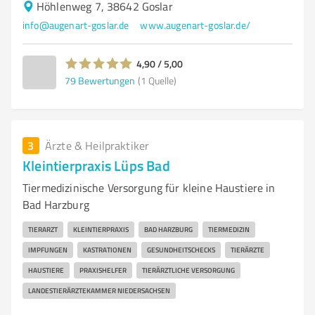
Höhlenweg 7, 38642 Goslar
info@augenart-goslar.de
www.augenart-goslar.de/
4,90 / 5,00
79
Bewertungen
(1 Quelle)
3
Ärzte & Heilpraktiker
Kleintierpraxis Lüps Bad
Tiermedizinische Versorgung für kleine Haustiere in
Bad Harzburg
TIERARZT
KLEINTIERPRAXIS
BAD HARZBURG
TIERMEDIZIN
IMPFUNGEN
KASTRATIONEN
GESUNDHEITSCHECKS
TIERÄRZTE
HAUSTIERE
PRAXISHELFER
TIERÄRZTLICHE VERSORGUNG
LANDESTIERÄRZTEKAMMER NIEDERSACHSEN