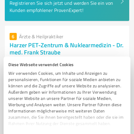
Registrieren Sie sich jetzt und werden Sie ein von
Kunden empfohlener ProvenExpert!
6
Ärzte & Heilpraktiker
Harzer PET-Zentrum & Nuklearmedizin - Dr.
med. Frank Straube
Nuklearmedizin und PET-Diagnostik im Harzer PET-
Diese Webseite verwendet Cookies
Zentrum in Goslar
Wir verwenden Cookies, um Inhalte und Anzeigen zu
personalisieren, Funktionen für soziale Medien anbieten zu
NUKLEARMEDIZIN
PET
DIAGNOSTIK
GESUNDHEIT
KREBS
können und die Zugriffe auf unsere Website zu analysieren.
BILDGEBUNG
PATIENTENBETREUUNG
GOSLAR
TRACER
Außerdem geben wir Informationen zu Ihrer Verwendung
SICHERHEIT
FACHKOMPETENZ
TERMINVERGABE
unserer Website an unsere Partner für soziale Medien,
Werbung und Analysen weiter. Unsere Partner führen diese
Kösliner Str. 12, 38642 Goslar
Informationen möglicherweise mit weiteren Daten
zusammen, die Sie ihnen bereitgestellt haben oder die sie im
Tel. 05321 34900
info@nuklearmedizin-harz.de
Rahmen Ihrer Nutzung der Dienste gesammelt haben.
www.nuklearmedizin-harz.de/