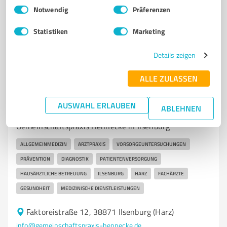
Einwilligungsauswahl
Impressum
|
Datenschutzbestimmungen
Notwendig
Präferenzen
4,40 / 5,00
47
Bewertungen
(1 Quelle)
Statistiken
Marketing
Details zeigen
7
Ärzte & Heilpraktiker
ALLE ZULASSEN
Gemeinschaftspraxis Dr. med. Nikolas
Hennecke und Verena Hennecke
AUSWAHL ERLAUBEN
ABLEHNEN
Fachärztliche Allgemeinmedizin in der
Gemeinschaftspraxis Hennecke in Ilsenburg
ALLGEMEINMEDIZIN
ARZTPRAXIS
VORSORGEUNTERSUCHUNGEN
PRÄVENTION
DIAGNOSTIK
PATIENTENVERSORGUNG
HAUSÄRZTLICHE BETREUUNG
ILSENBURG
HARZ
FACHÄRZTE
GESUNDHEIT
MEDIZINISCHE DIENSTLEISTUNGEN
Faktoreistraße 12, 38871 Ilsenburg (Harz)
info@gemeinschaftspraxis-hennecke.de