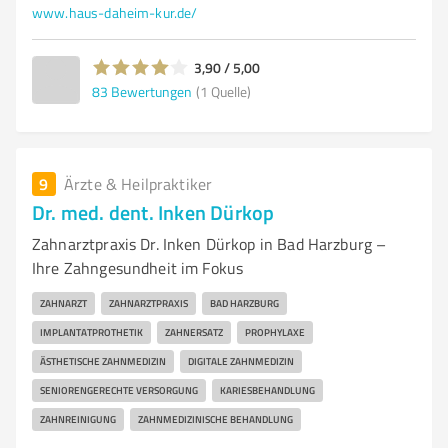
www.haus-daheim-kur.de/
3,90 / 5,00
83
Bewertungen
(1 Quelle)
9
Ärzte & Heilpraktiker
Dr. med. dent. Inken Dürkop
Zahnarztpraxis Dr. Inken Dürkop in Bad Harzburg –
Ihre Zahngesundheit im Fokus
ZAHNARZT
ZAHNARZTPRAXIS
BAD HARZBURG
IMPLANTATPROTHETIK
ZAHNERSATZ
PROPHYLAXE
ÄSTHETISCHE ZAHNMEDIZIN
DIGITALE ZAHNMEDIZIN
SENIORENGERECHTE VERSORGUNG
KARIESBEHANDLUNG
ZAHNREINIGUNG
ZAHNMEDIZINISCHE BEHANDLUNG