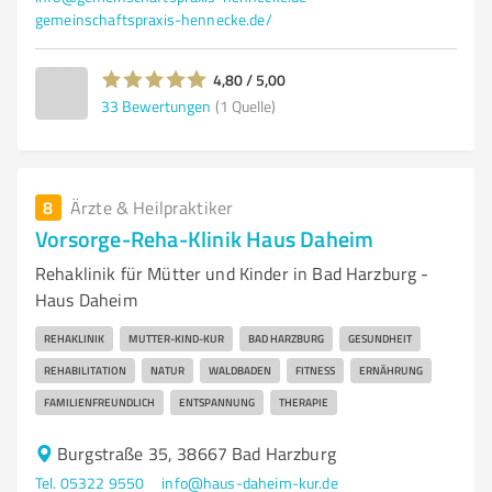
gemeinschaftspraxis-hennecke.de/
4,80 / 5,00
33
Bewertungen
(1 Quelle)
8
Ärzte & Heilpraktiker
Vorsorge-Reha-Klinik Haus Daheim
Rehaklinik für Mütter und Kinder in Bad Harzburg -
Haus Daheim
REHAKLINIK
MUTTER-KIND-KUR
BAD HARZBURG
GESUNDHEIT
REHABILITATION
NATUR
WALDBADEN
FITNESS
ERNÄHRUNG
FAMILIENFREUNDLICH
ENTSPANNUNG
THERAPIE
Burgstraße 35, 38667 Bad Harzburg
Tel. 05322 9550
info@haus-daheim-kur.de