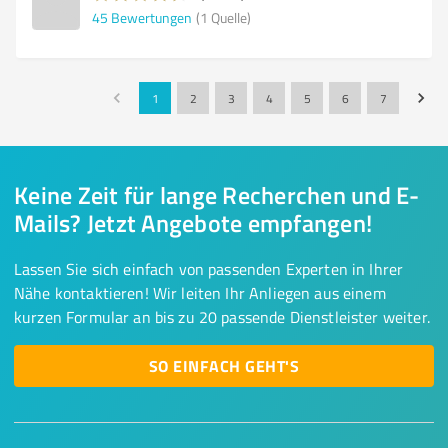
45
Bewertungen
(1 Quelle)
1
2
3
4
5
6
7
Keine Zeit für lange Recherchen und E-
Mails? Jetzt Angebote empfangen!
Lassen Sie sich einfach von passenden Experten in Ihrer
Nähe kontaktieren! Wir leiten Ihr Anliegen aus einem
kurzen Formular an bis zu 20 passende Dienstleister weiter.
SO EINFACH GEHT'S