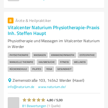
8
Ärzte & Heilpraktiker
Vitalcenter Naturium Physiotherapie-Praxis
Inh. Steffen Haupt
Physiotherapie und Massagen im Vitalcenter Naturium
in Werder
PHYSIOTHERAPIE
MASSAGEN
KRANKENGYMNASTIK
OSTEOPATHIE
MANUELLE THERAPIE
HAUSBESUCHE
FITNESS
WELLNESS
RÜCKENSCHULE
PILATES
YOGA
GESUNDHEIT
Ziemensstraße 103, 14542 Werder (Havel)
info@naturium.de
www.naturium.de/
4,80 / 5,00
81
Bewertungen
(1 Quelle)