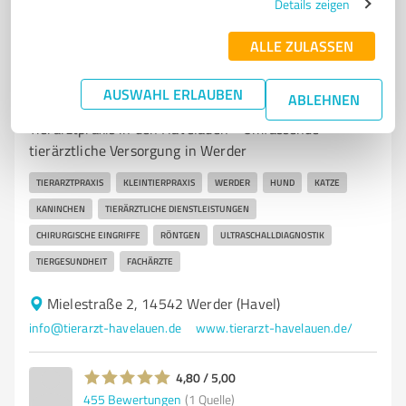
Details zeigen
ALLE ZULASSEN
7
Ärzte & Heilpraktiker
AUSWAHL ERLAUBEN
Tierarztpraxis in den Havelauen
ABLEHNEN
Tierarztpraxis in den Havelauen - Umfassende
tierärztliche Versorgung in Werder
TIERARZTPRAXIS
KLEINTIERPRAXIS
WERDER
HUND
KATZE
KANINCHEN
TIERÄRZTLICHE DIENSTLEISTUNGEN
CHIRURGISCHE EINGRIFFE
RÖNTGEN
ULTRASCHALLDIAGNOSTIK
TIERGESUNDHEIT
FACHÄRZTE
Mielestraße 2, 14542 Werder (Havel)
info@tierarzt-havelauen.de
www.tierarzt-havelauen.de/
4,80 / 5,00
455
Bewertungen
(1 Quelle)