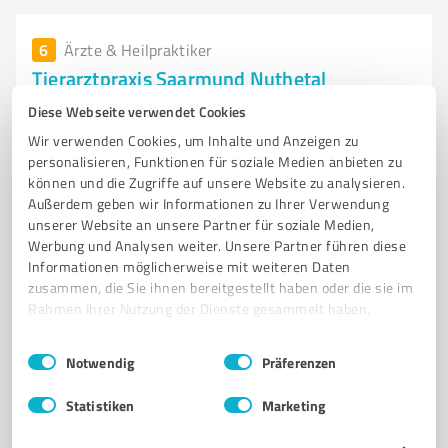
6
Ärzte & Heilpraktiker
Tierarztpraxis Saarmund Nuthetal
Umfassende tierärztliche Versorgung für Haustiere in
Diese Webseite verwendet Cookies
Nuthetal
Wir verwenden Cookies, um Inhalte und Anzeigen zu
personalisieren, Funktionen für soziale Medien anbieten zu
TIERARZT NUTHETAL
TIERARZTPRAXIS
können und die Zugriffe auf unsere Website zu analysieren.
VETERINÄRMEDIZINISCHE DIENSTLEISTUNGEN
HAUSTIERGESUNDHEIT
Außerdem geben wir Informationen zu Ihrer Verwendung
unserer Website an unsere Partner für soziale Medien,
VORSORGEUNTERSUCHUNGEN
IMPFUNGEN
ZAHNBEHANDLUNGEN
Werbung und Analysen weiter. Unsere Partner führen diese
CHIRURGISCHE EINGRIFFE
PERSÖNLICHE BERATUNG
Informationen möglicherweise mit weiteren Daten
zusammen, die Sie ihnen bereitgestellt haben oder die sie im
PRÄVENTIVE MASSNAHMEN
NOTDIENST
TIERARZTVERSORGUNG
Rahmen Ihrer Nutzung der Dienste gesammelt haben.
Zum Mittelbusch 35, 14558 Nuthetal
Einwilligungsauswahl
Impressum
|
Datenschutzbestimmungen
info@tierarzt-saarmund.de
www.tierarzt-saarmund.de/
Notwendig
Präferenzen
Statistiken
Marketing
4,80 / 5,00
55
Bewertungen
(1 Quelle)