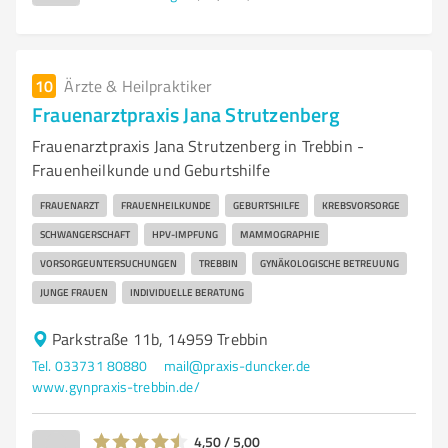
10
Ärzte & Heilpraktiker
Frauenarztpraxis Jana Strutzenberg
Frauenarztpraxis Jana Strutzenberg in Trebbin -
Frauenheilkunde und Geburtshilfe
FRAUENARZT
FRAUENHEILKUNDE
GEBURTSHILFE
KREBSVORSORGE
SCHWANGERSCHAFT
HPV-IMPFUNG
MAMMOGRAPHIE
VORSORGEUNTERSUCHUNGEN
TREBBIN
GYNÄKOLOGISCHE BETREUUNG
JUNGE FRAUEN
INDIVIDUELLE BERATUNG
Parkstraße 11b, 14959 Trebbin
Tel. 033731 80880
mail@praxis-duncker.de
www.gynpraxis-trebbin.de/
4,50 / 5,00