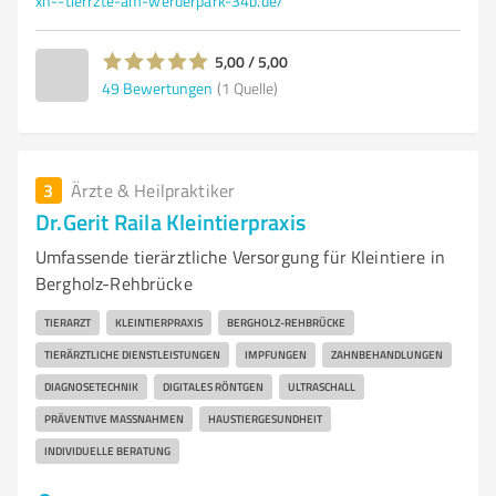
xn--tierrzte-am-werderpark-34b.de/
5,00 / 5,00
49
Bewertungen
(1 Quelle)
3
Ärzte & Heilpraktiker
Dr.Gerit Raila Kleintierpraxis
Umfassende tierärztliche Versorgung für Kleintiere in
Bergholz-Rehbrücke
TIERARZT
KLEINTIERPRAXIS
BERGHOLZ-REHBRÜCKE
TIERÄRZTLICHE DIENSTLEISTUNGEN
IMPFUNGEN
ZAHNBEHANDLUNGEN
DIAGNOSETECHNIK
DIGITALES RÖNTGEN
ULTRASCHALL
PRÄVENTIVE MASSNAHMEN
HAUSTIERGESUNDHEIT
INDIVIDUELLE BERATUNG