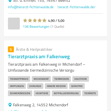
Str. d. Einheit 153, 14547 Beelitz
info@tierarzt-fichtenwalde.de
tierarzt-fichtenwalde.de/
4,90 / 5,00
136
Bewertungen
(1 Quelle)
5
Ärzte & Heilpraktiker
Tierarztpraxis am Falkenweg
Tierarztpraxis am Falkenweg in Michendorf –
Umfassende tiermedizinische Versorgu
TIERARZTPRAXIS
MICHENDORF
TIERMEDIZIN
HAUSTIERE
IMPFUNGEN
CHIRURGIE
INNERE MEDIZIN
GERIATRIE
SCHMERZMEDIZIN
HEIMTIERE
NOTFALLVERSORGUNG
TIERÄRZTE
Falkenweg 2, 14552 Michendorf