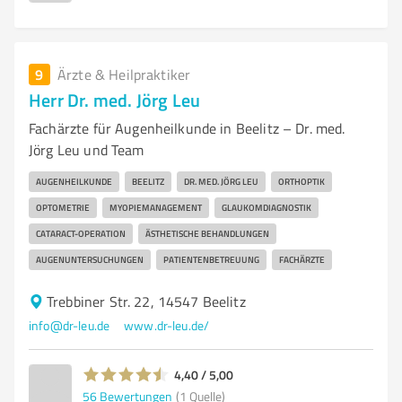
9
Ärzte & Heilpraktiker
Herr Dr. med. Jörg Leu
Fachärzte für Augenheilkunde in Beelitz – Dr. med.
Jörg Leu und Team
AUGENHEILKUNDE
BEELITZ
DR. MED. JÖRG LEU
ORTHOPTIK
OPTOMETRIE
MYOPIEMANAGEMENT
GLAUKOMDIAGNOSTIK
CATARACT-OPERATION
ÄSTHETISCHE BEHANDLUNGEN
AUGENUNTERSUCHUNGEN
PATIENTENBETREUUNG
FACHÄRZTE
Trebbiner Str. 22, 14547 Beelitz
info@dr-leu.de
www.dr-leu.de/
4,40 / 5,00
56
Bewertungen
(1 Quelle)