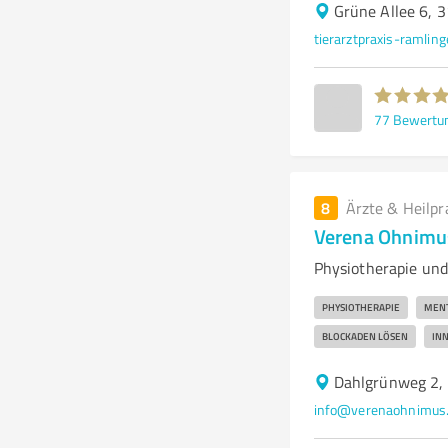
Grüne Allee 6, 
tierarztpraxis-ramlin
77
Bewertu
8
Ärzte & Heilpr
Verena Ohnimus
Physiotherapie und
PHYSIOTHERAPIE
MENT
BLOCKADEN LÖSEN
INN
Dahlgrünweg 2,
info@verenaohnimus