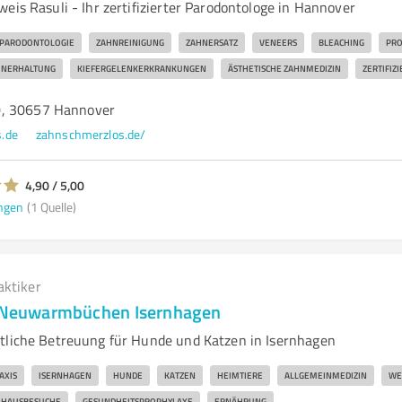
eis Rasuli - Ihr zertifizierter Parodontologe in Hannover
PARODONTOLOGIE
ZAHNREINIGUNG
ZAHNERSATZ
VENEERS
BLEACHING
PRO
HNERHALTUNG
KIEFERGELENKERKRANKUNGEN
ÄSTHETISCHE ZAHNMEDIZIN
ZERTIFIZ
, 30657 Hannover
.de
zahnschmerzlos.de/
4,90 / 5,00
ngen
(1 Quelle)
aktiker
s Neuwarmbüchen Isernhagen
tliche Betreuung für Hunde und Katzen in Isernhagen
AXIS
ISERNHAGEN
HUNDE
KATZEN
HEIMTIERE
ALLGEMEINMEDIZIN
WE
HAUSBESUCHE
GESUNDHEITSPROPHYLAXE
ERNÄHRUNG