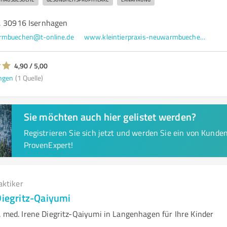
, 30916 Isernhagen
armbuechen@t-online.de
www.kleintierpraxis-neuwarmbuechen.de/
4,90 / 5,00
ngen
(1 Quelle)
Sie möchten auch hier gelistet werden?
Registrieren Sie sich jetzt und werden Sie ein von Kund
ProvenExpert!
aktiker
Diegritz-Qaiyumi
. med. Irene Diegritz-Qaiyumi in Langenhagen für Ihre Kinder