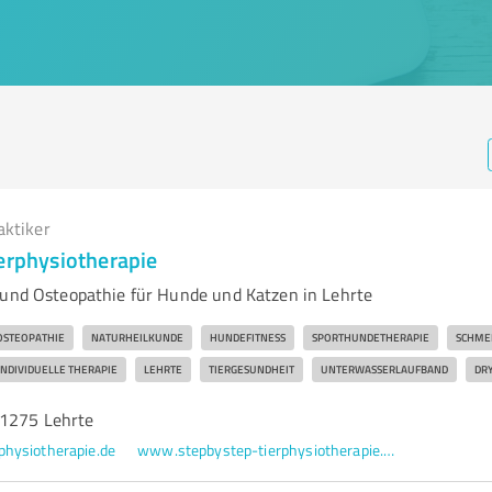
aktiker
ierphysiotherapie
 und Osteopathie für Hunde und Katzen in Lehrte
OSTEOPATHIE
NATURHEILKUNDE
HUNDEFITNESS
SPORTHUNDETHERAPIE
SCHME
INDIVIDUELLE THERAPIE
LEHRTE
TIERGESUNDHEIT
UNTERWASSERLAUFBAND
DRY
31275 Lehrte
physiotherapie.de
www.stepbystep-tierphysiotherapie.de/