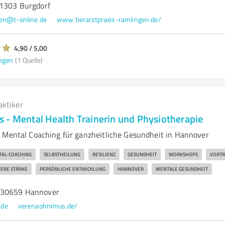
31303 Burgdorf
gen@t-online.de
www.tierarztpraxis-ramlingen.de/
4,90 / 5,00
ngen
(1 Quelle)
aktiker
 - Mental Health Trainerin und Physiotherapie
 Mental Coaching für ganzheitliche Gesundheit in Hannover
AL-COACHING
SELBSTHEILUNG
RESILIENZ
GESUNDHEIT
WORKSHOPS
VORTR
ERE STÄRKE
PERSÖNLICHE ENTWICKLUNG
HANNOVER
MENTALE GESUNDHEIT
 30659 Hannover
.de
verenaohnimus.de/