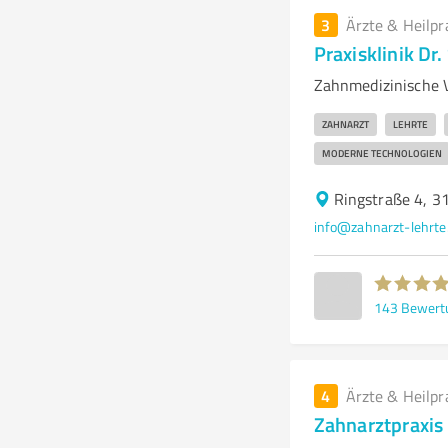
3
Ärzte & Heilpr
Praxisklinik Dr
Zahnmedizinische V
ZAHNARZT
LEHRTE
MODERNE TECHNOLOGIEN
Ringstraße 4, 3
info@zahnarzt-lehrte
143
Bewert
4
Ärzte & Heilpr
Zahnarztpraxis 