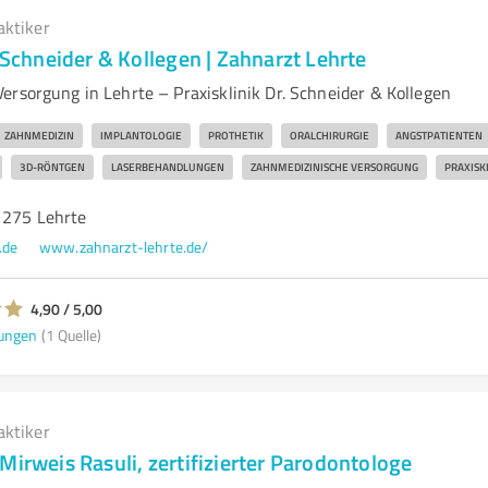
aktiker
. Schneider & Kollegen | Zahnarzt Lehrte
ersorgung in Lehrte – Praxisklinik Dr. Schneider & Kollegen
ZAHNMEDIZIN
IMPLANTOLOGIE
PROTHETIK
ORALCHIRURGIE
ANGSTPATIENTEN
3D-RÖNTGEN
LASERBEHANDLUNGEN
ZAHNMEDIZINISCHE VERSORGUNG
PRAXISK
1275 Lehrte
.de
www.zahnarzt-lehrte.de/
4,90 / 5,00
ungen
(1 Quelle)
aktiker
Mirweis Rasuli, zertifizierter Parodontologe