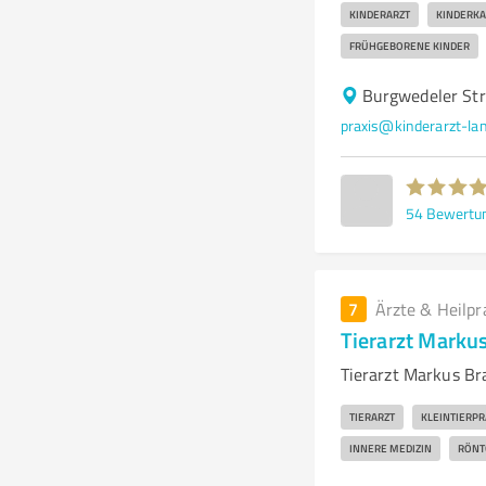
KINDERARZT
KINDERKA
FRÜHGEBORENE KINDER
Burgwedeler Str
praxis@kinderarzt-la
54
Bewertu
7
Ärzte & Heilpr
Tierarzt Marku
Tierarzt Markus Bra
TIERARZT
KLEINTIERPR
INNERE MEDIZIN
RÖNT