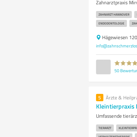
Zahnarztpraxis Mirw
ZAHNARZT HANNOVER
ENDODONTOLOGIE
ZA
Hägewiesen 120
info@zahnschmerzlos
50
Bewertu
5
Ärzte & Heilpr
Kleintierpraxi
Umfassende tierärz
TIERARZT
KLEINTIERPR
VERHALTENSTHERAPIE