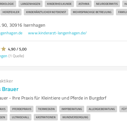
RDIOLOGIE
LANGENHAGEN
KINDERHEILKUNDE
ASTHMA
NEURODERMITIS
H
HERZFEHLER
KINDERÄRZTLICHER NOTDIENST
MEHRSPRACHIGE BETREUUNG
FAMIL
. 90, 30916 Isernhagen
ngenhagen.de
www.kinderarzt-langenhagen.de/
4,90 / 5,00
ngen
(1 Quelle)
aktiker
s Brauer
uer - Ihre Praxis für Kleintiere und Pferde in Burgdorf
AXIS
PFERDEPRAXIS
TIERMEDIZIN
IMPFBERATUNG
ALLERGIEBERATUNG
FÜT
GEN
ULTRASCHALL
KASTRATIONEN
WUNDVERSORGUNG