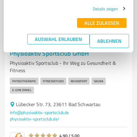
Details zeigen
4,90 / 5,00
54
Bewertungen
(1 Quelle)
ALLE ZULASSEN
AUSWAHL ERLAUBEN
ABLEHNEN
7
Ärzte & Heilpraktiker
Physioaktiv Sportsclub GmbH
Physioaktiv Sportsclub - Ihr Weg zu Gesundheit &
Fitness
PHYSIOTHERAPIE
FITNESSSTUDIO
REHASPORT
SAUNA
E-GYM ZIRKEL
Lübecker Str. 73, 23611 Bad Schwartau
info@physioaktiv-sportsclub.de
physioaktiv-sportsclub.de/
4,90 / 5,00