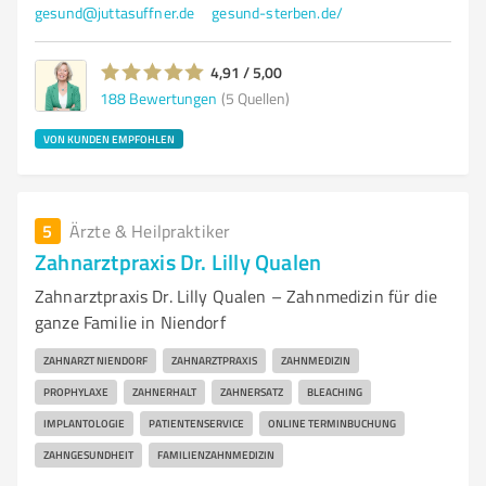
gesund@juttasuffner.de
gesund-sterben.de/
4,91 / 5,00
188
Bewertungen
(5 Quellen)
VON KUNDEN EMPFOHLEN
5
Ärzte & Heilpraktiker
Zahnarztpraxis Dr. Lilly Qualen
Zahnarztpraxis Dr. Lilly Qualen – Zahnmedizin für die
ganze Familie in Niendorf
ZAHNARZT NIENDORF
ZAHNARZTPRAXIS
ZAHNMEDIZIN
PROPHYLAXE
ZAHNERHALT
ZAHNERSATZ
BLEACHING
IMPLANTOLOGIE
PATIENTENSERVICE
ONLINE TERMINBUCHUNG
ZAHNGESUNDHEIT
FAMILIENZAHNMEDIZIN