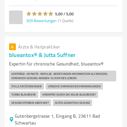
5,00 / 5,00
309
Bewertungen
(1 Quelle)
4
Ärzte & Heilpraktiker
blueantox® & Jutta Suffner
Expertin für chronische Gesundheit, blueantox®
VORTRÄGE- KEYNOTE- IMPULSE- BERATUNGEN INFORMATION ALS MEDIZIN;
CHRONISCH GESUND; WASSER- ELIXIER DES LEBENS
STILLE ENTZÜNDUNGEN
URSACHE CHRONISCHER ERKRANKUNGEN
TURBO BLAUBEERE
VIRENFREI DURCH DIE WILDE BLAUBEERE?
GESUND STERBEN-ABER WIE?
ALTER-GIGANTISCH GESUND
Gutenbergstrasse 1, Eingang B, 23611 Bad
Schwartau