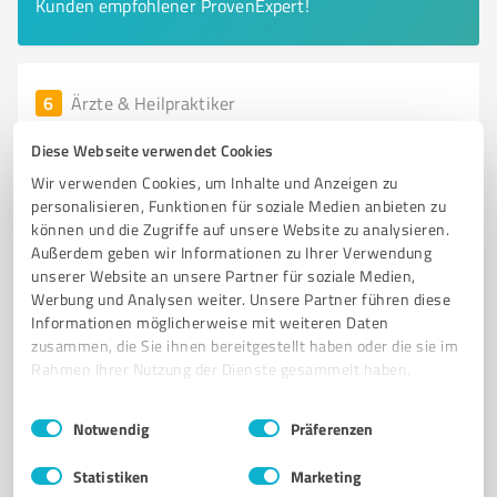
Kunden empfohlener ProvenExpert!
6
Ärzte & Heilpraktiker
Dr. Jan W. Schmitt
Diese Webseite verwendet Cookies
Zahnarztpraxis Dr. Jan W. Schmitt in Lübeck – Ihr
Wir verwenden Cookies, um Inhalte und Anzeigen zu
Partner für Zahngesundheit
personalisieren, Funktionen für soziale Medien anbieten zu
können und die Zugriffe auf unsere Website zu analysieren.
ZAHNARZT LÜBECK
ZAHNAUFHELLUNG
PHILIPS ZOOM!
Außerdem geben wir Informationen zu Ihrer Verwendung
PROPHYLAXE
ONLINE TERMINVEREINBARUNG
ZAHNGESUNDHEIT
unserer Website an unsere Partner für soziale Medien,
Werbung und Analysen weiter. Unsere Partner führen diese
INDIVIDUELLE BETREUUNG
MODERNE ZAHNMEDIZIN
Informationen möglicherweise mit weiteren Daten
PATIENTENSERVICE
STRAHLENDES LÄCHELN
zusammen, die Sie ihnen bereitgestellt haben oder die sie im
ZAHNMEDIZINISCHE DIENSTLEISTUNGEN
ZAHNARZTPRAXIS
Rahmen Ihrer Nutzung der Dienste gesammelt haben.
Schwartauer Allee 92, 23554 Lübeck
Einwilligungsauswahl
Impressum
|
Datenschutzbestimmungen
Notwendig
Präferenzen
Tel. 0451 477010
info@bzaek.de
www.zahnarztpraxisdrschmitt.de/
Statistiken
Marketing