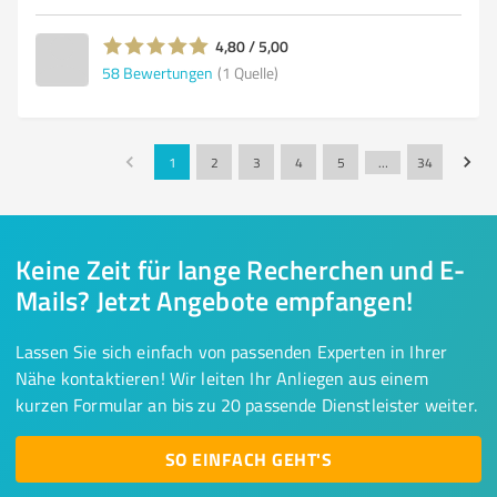
4,80 / 5,00
58
Bewertungen
(1 Quelle)
1
2
3
4
5
…
34
Keine Zeit für lange Recherchen und E-
Mails? Jetzt Angebote empfangen!
Lassen Sie sich einfach von passenden Experten in Ihrer
Nähe kontaktieren! Wir leiten Ihr Anliegen aus einem
kurzen Formular an bis zu 20 passende Dienstleister weiter.
SO EINFACH GEHT'S