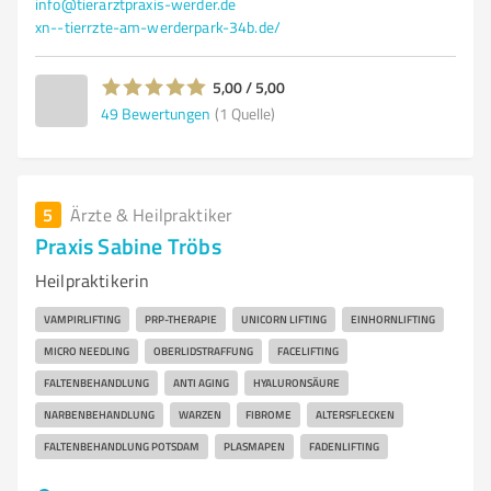
info@tierarztpraxis-werder.de
xn--tierrzte-am-werderpark-34b.de/
5,00 / 5,00
49
Bewertungen
(1 Quelle)
5
Ärzte & Heilpraktiker
Praxis Sabine Tröbs
Heilpraktikerin
VAMPIRLIFTING
PRP-THERAPIE
UNICORN LIFTING
EINHORNLIFTING
MICRO NEEDLING
OBERLIDSTRAFFUNG
FACELIFTING
FALTENBEHANDLUNG
ANTI AGING
HYALURONSÄURE
NARBENBEHANDLUNG
WARZEN
FIBROME
ALTERSFLECKEN
FALTENBEHANDLUNG POTSDAM
PLASMAPEN
FADENLIFTING