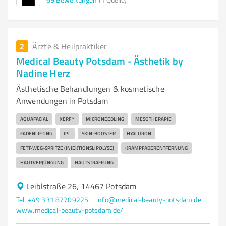
2
Ärzte & Heilpraktiker
Medical Beauty Potsdam - Ästhetik by
Nadine Herz
Ästhetische Behandlungen & kosmetische
Anwendungen in Potsdam
AQUAFACIAL
XERF™
MICRONEEDLING
MESOTHERAPIE
FADENLIFTING
IPL
SKIN-BOOSTER
HYALURON
FETT-WEG-SPRITZE (INJEKTIONSLIPOLYSE)
KRAMPFADERENTFERNUNG
HAUTVERJÜNGUNG
HAUTSTRAFFUNG
Leiblstraße 26, 14467 Potsdam
Tel. +49 331 87709225
info@medical-beauty-potsdam.de
www.medical-beauty-potsdam.de/