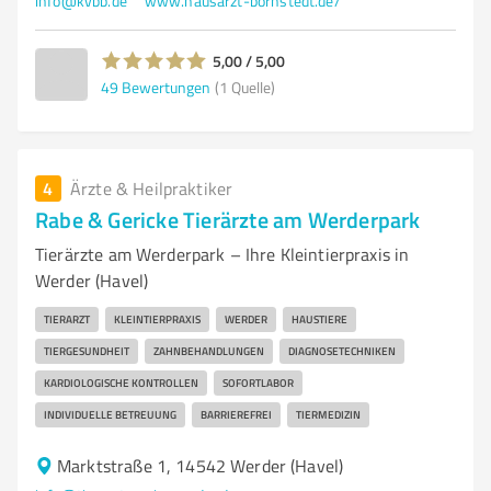
info@kvbb.de
www.hausarzt-bornstedt.de/
5,00 / 5,00
49
Bewertungen
(1 Quelle)
4
Ärzte & Heilpraktiker
Rabe & Gericke Tierärzte am Werderpark
Tierärzte am Werderpark – Ihre Kleintierpraxis in
Werder (Havel)
TIERARZT
KLEINTIERPRAXIS
WERDER
HAUSTIERE
TIERGESUNDHEIT
ZAHNBEHANDLUNGEN
DIAGNOSETECHNIKEN
KARDIOLOGISCHE KONTROLLEN
SOFORTLABOR
INDIVIDUELLE BETREUUNG
BARRIEREFREI
TIERMEDIZIN
Marktstraße 1, 14542 Werder (Havel)