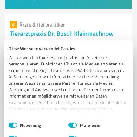
6
Ärzte & Heilpraktiker
Tierarztpraxis Dr. Busch Kleinmachnow
Tierarztpraxis Dr. Busch in Kleinmachnow – Ihr Partner
Diese Webseite verwendet Cookies
für Tiergesundheit
Wir verwenden Cookies, um Inhalte und Anzeigen zu
TIERARZT KLEINMACHNOW
TIERMEDIZIN
HAUSTIERARZT
personalisieren, Funktionen für soziale Medien anbieten zu
können und die Zugriffe auf unsere Website zu analysieren.
TIERGESUNDHEIT
ZAHNHEILKUNDE
BILDGEBENDE DIAGNOSTIK
Außerdem geben wir Informationen zu Ihrer Verwendung
LABORUNTERSUCHUNGEN
INNERE MEDIZIN
CHIRURGIE
unserer Website an unsere Partner für soziale Medien,
TIERARZTPRAXIS
TIERBESITZER
TIERPFLEGE
Werbung und Analysen weiter. Unsere Partner führen diese
Informationen möglicherweise mit weiteren Daten
Grasweg 43, 14532 Kleinmachnow
zusammen, die Sie ihnen bereitgestellt haben oder die sie im
Rahmen Ihrer Nutzung der Dienste gesammelt haben.
info@tierarzt-kleinmachnow.de
tierarzt-kleinmachnow.de/
Einwilligungsauswahl
Impressum
|
Datenschutzbestimmungen
Notwendig
Präferenzen
4,90 / 5,00