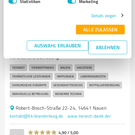
Statistiken
Marketing
179
Bewertungen
(1 Quelle)
Details zeigen
ALLE ZULASSEN
7
Ärzte & Heilpraktiker
Tierarztpraxis Dariusz Kordas
AUSWAHL ERLAUBEN
ABLEHNEN
Tierarztpraxis Dariusz Kordas in Nauen – Umfassende
tierärztliche Betreuung
TIERARZT
TIERARZTPRAXIS
NAUEN
HAUSTIERE
TIERÄRZTLICHE LEISTUNGEN
IMPFUNGEN
LABORDIAGNOSTIK
CHIRURGISCHE EINGRIFFE
GESUNDHEITSCHECKS
NOTFALLVERSORGUNG
INDIVIDUELLE BETREUUNG
MODERNE TECHNIK
Robert-Bosch-Straße 22-24, 14641 Nauen
kontakt@ltk-brandenburg.de
www.tierarzt-darek.de/
4,90 / 5,00