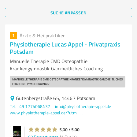
SUCHE ANPASSEN
1
Ärzte & Heilpraktiker
Physiotherapie Lucas Appel - Privatpraxis
Potsdam
Manuelle Therapie CMD Osteopathie
Krankengymnastik Ganzheitliches Coaching
MANUELLE THERAPIE CMD OSTEOPATHIE KRANKENGYMNASTIK GANZHEITLICHES
COACHING LYMPHDRAINAGE
Gutenbergstraße 65, 14467 Potsdam
Tel. +49 1774068437
info@physiotherapie-appel.de
www.physiotherapie-appel.de/?utm_source=google&utm_medium=organic&utm_campaign=GBP
5,00 / 5,00
69
Bewertungen
(1 Quelle)