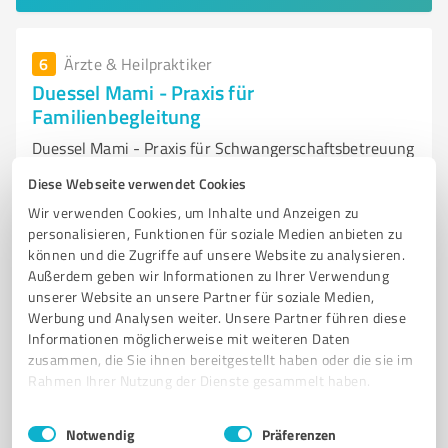
6
Ärzte & Heilpraktiker
Duessel Mami - Praxis für
Familienbegleitung
Duessel Mami - Praxis für Schwangerschaftsbetreuung
und Familienbegleitung in Dü
Diese Webseite verwendet Cookies
SCHWANGERSCHAFTSBETREUUNG
GEBURTSVORBEREITUNG
Wir verwenden Cookies, um Inhalte und Anzeigen zu
personalisieren, Funktionen für soziale Medien anbieten zu
RÜCKBILDUNGSKURSE
AKUPUNKTUR
BABYKURSE
STILLBERATUNG
können und die Zugriffe auf unsere Website zu analysieren.
HYPNOBIRTHING
FAMILIENBEGLEITUNG
SPORT FÜR MÜTTER
Außerdem geben wir Informationen zu Ihrer Verwendung
unserer Website an unsere Partner für soziale Medien,
INDIVIDUELLE BERATUNG
DÜSSELDORF
HEBAMMENPRAXIS
Werbung und Analysen weiter. Unsere Partner führen diese
Informationen möglicherweise mit weiteren Daten
Grafenberger Allee 368, 40235 Düsseldorf
zusammen, die Sie ihnen bereitgestellt haben oder die sie im
info@osteopathie-tenge.de
www.duessel-mami.de/
Rahmen Ihrer Nutzung der Dienste gesammelt haben.
Einwilligungsauswahl
5,00 / 5,00
Impressum
|
Datenschutzbestimmungen
Notwendig
Präferenzen
50
Bewertungen
(1 Quelle)