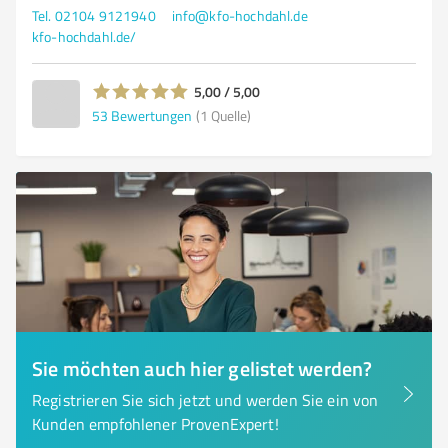
Tel. 02104 9121940
info@kfo-hochdahl.de
kfo-hochdahl.de/
5,00 / 5,00
53
Bewertungen
(1 Quelle)
Sie möchten auch hier gelistet werden?
Registrieren Sie sich jetzt und werden Sie ein von
Kunden empfohlener ProvenExpert!