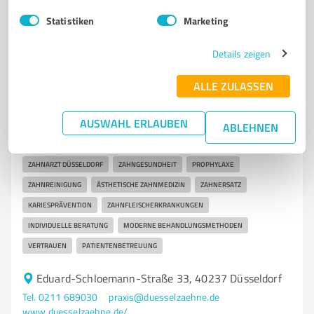
Statistiken
Marketing
Details zeigen
7
Ärzte & Heilpraktiker
Düsselzähne Gerlach & Knappen - Zahnarzt
ALLE ZULASSEN
Düsseldorf
AUSWAHL ERLAUBEN
Zahnarztpraxis für Zahngesundheit und Ästhetik in
ABLEHNEN
Düsseldorf
ZAHNARZT DÜSSELDORF
ZAHNGESUNDHEIT
PROPHYLAXE
ZAHNREINIGUNG
ÄSTHETISCHE ZAHNMEDIZIN
ZAHNERSATZ
KARIESPRÄVENTION
ZAHNFLEISCHERKRANKUNGEN
INDIVIDUELLE BERATUNG
MODERNE BEHANDLUNGSMETHODEN
VERTRAUEN
PATIENTENBETREUUNG
Eduard-Schloemann-Straße 33, 40237 Düsseldorf
Tel. 0211 689030
praxis@duesselzaehne.de
www.duesselzaehne.de/