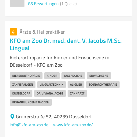
85
Bewertungen
(1 Quelle)
4
Ärzte & Heilpraktiker
KFO am Zoo Dr. med. dent. V. Jacobs M.Sc.
Lingual
Kieferorthopädie für Kinder und Erwachsene in
Düsseldorf - KFO am Zoo
KIEFERORTHOPÄDIE
KINDER
JUGENDLICHE
ERWACHSENE
ZAHNSPANGEN
LINGUALTECHNIK
ALIGNER
SCHNARCHTHERAPIE
DÜSSELDORF
DR. VIVIANA JACOBS
ZAHNARZT
BEHANDLUNGSMETHODEN
Grunerstraße 52, 40239 Düsseldorf
info@kfo-am-zoo.de
www.kfo-am-zoo.de/