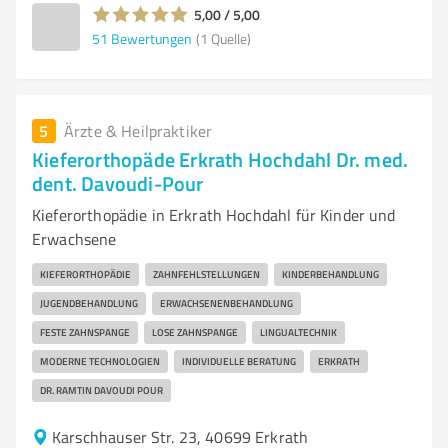
5,00 / 5,00
51
Bewertungen
(1 Quelle)
5
Ärzte & Heilpraktiker
Kieferorthopäde Erkrath Hochdahl Dr. med.
dent. Davoudi-Pour
Kieferorthopädie in Erkrath Hochdahl für Kinder und
Erwachsene
KIEFERORTHOPÄDIE
ZAHNFEHLSTELLUNGEN
KINDERBEHANDLUNG
JUGENDBEHANDLUNG
ERWACHSENENBEHANDLUNG
FESTE ZAHNSPANGE
LOSE ZAHNSPANGE
LINGUALTECHNIK
MODERNE TECHNOLOGIEN
INDIVIDUELLE BERATUNG
ERKRATH
DR. RAMTIN DAVOUDI POUR
Karschhauser Str. 23, 40699 Erkrath