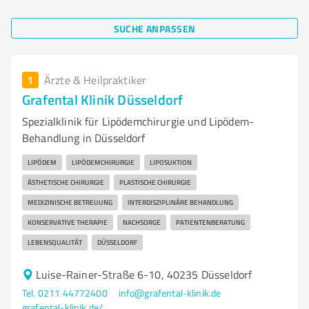
SUCHE ANPASSEN
1
Ärzte & Heilpraktiker
Grafental Klinik Düsseldorf
Spezialklinik für Lipödemchirurgie und Lipödem-
Behandlung in Düsseldorf
LIPÖDEM
LIPÖDEMCHIRURGIE
LIPOSUKTION
ÄSTHETISCHE CHIRURGIE
PLASTISCHE CHIRURGIE
MEDIZINISCHE BETREUUNG
INTERDISZIPLINÄRE BEHANDLUNG
KONSERVATIVE THERAPIE
NACHSORGE
PATIENTENBERATUNG
LEBENSQUALITÄT
DÜSSELDORF
Luise-Rainer-Straße 6-10, 40235 Düsseldorf
Tel. 0211 44772400
info@grafental-klinik.de
grafental-klinik.de/