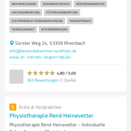
NATURHEILKUNDE
GESUNDHEITSCHECK
RÖNTGENDIAGNOSTIK
HALTUNGSBERATUNG
FÜTTERUNGSBERATUNG
ELEKTRONISCHE TIERKENNZEICHNUNG
TIERARZTPRAXIS
TIERGESUNDHEIT
VETERINÄRMEDIZIN
Sürster Weg 24, 53359 Rheinbach
info@tieraerztekammer-nordrhein.de
www.xn--tierrztin-langner-tqb.de/
4,80 / 5,00
363
Bewertungen
(1 Quelle)
5
Ärzte & Heilpraktiker
Physiotherapie René Heinevetter
Physiotherapie René Heinevetter - Individuelle