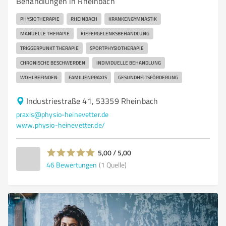
Behandlungen in Rheinbach
PHYSIOTHERAPIE
RHEINBACH
KRANKENGYMNASTIK
MANUELLE THERAPIE
KIEFERGELENKSBEHANDLUNG
TRIGGERPUNKT THERAPIE
SPORTPHYSIOTHERAPIE
CHRONISCHE BESCHWERDEN
INDIVIDUELLE BEHANDLUNG
WOHLBEFINDEN
FAMILIENPRAXIS
GESUNDHEITSFÖRDERUNG
Industriestraße 41, 53359 Rheinbach
praxis@physio-heinevetter.de
www.physio-heinevetter.de/
5,00 / 5,00
46
Bewertungen
(1 Quelle)