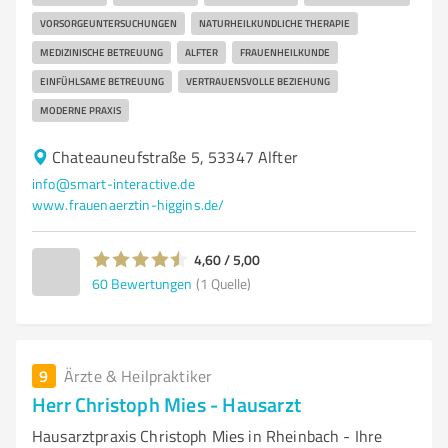
VORSORGEUNTERSUCHUNGEN
NATURHEILKUNDLICHE THERAPIE
MEDIZINISCHE BETREUUNG
ALFTER
FRAUENHEILKUNDE
EINFÜHLSAME BETREUUNG
VERTRAUENSVOLLE BEZIEHUNG
MODERNE PRAXIS
Chateauneufstraße 5, 53347 Alfter
info@smart-interactive.de
www.frauenaerztin-higgins.de/
4,60 / 5,00
60
Bewertungen
(1 Quelle)
9
Ärzte & Heilpraktiker
Herr Christoph Mies - Hausarzt
Hausarztpraxis Christoph Mies in Rheinbach - Ihre