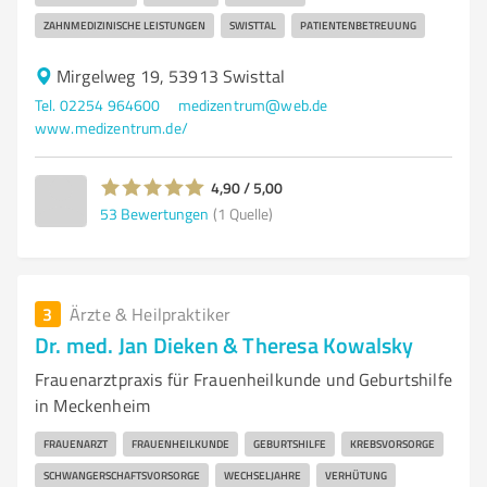
ZAHNMEDIZINISCHE LEISTUNGEN
SWISTTAL
PATIENTENBETREUUNG
Mirgelweg 19, 53913 Swisttal
Tel. 02254 964600
medizentrum@web.de
www.medizentrum.de/
4,90 / 5,00
53
Bewertungen
(1 Quelle)
3
Ärzte & Heilpraktiker
Dr. med. Jan Dieken & Theresa Kowalsky
Frauenarztpraxis für Frauenheilkunde und Geburtshilfe
in Meckenheim
FRAUENARZT
FRAUENHEILKUNDE
GEBURTSHILFE
KREBSVORSORGE
SCHWANGERSCHAFTSVORSORGE
WECHSELJAHRE
VERHÜTUNG