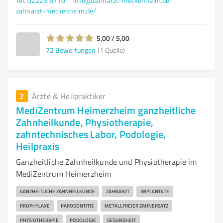
Tel. 02225 6710
info@zahnarzt-meckenheim.de
zahnarzt-meckenheim.de/
5,00 / 5,00
72
Bewertungen
(1 Quelle)
2
Ärzte & Heilpraktiker
MediZentrum Heimerzheim ganzheitliche
Zahnheilkunde, Physiotherapie,
zahntechnisches Labor, Podologie,
Heilpraxis
Ganzheitliche Zahnheilkunde und Physiotherapie im
MediZentrum Heimerzheim
GANZHEITLICHE ZAHNHEILKUNDE
ZAHNARZT
IMPLANTATE
PROPHYLAXE
PARODONTITIS
METALLFREIER ZAHNERSATZ
PHYSIOTHERAPIE
PODOLOGIE
GESUNDHEIT