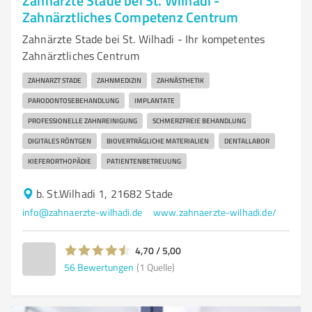
Zahnärzte Stade bei St. Wilhadi -
Zahnärztliches Competenz Centrum
Zahnärzte Stade bei St. Wilhadi - Ihr kompetentes
Zahnärztliches Centrum
ZAHNARZT STADE
ZAHNMEDIZIN
ZAHNÄSTHETIK
PARODONTOSEBEHANDLUNG
IMPLANTATE
PROFESSIONELLE ZAHNREINIGUNG
SCHMERZFREIE BEHANDLUNG
DIGITALES RÖNTGEN
BIOVERTRÄGLICHE MATERIALIEN
DENTALLABOR
KIEFERORTHOPÄDIE
PATIENTENBETREUUNG
b. St.Wilhadi 1, 21682 Stade
info@zahnaerzte-wilhadi.de
www.zahnaerzte-wilhadi.de/
4,70 / 5,00
56
Bewertungen
(1 Quelle)