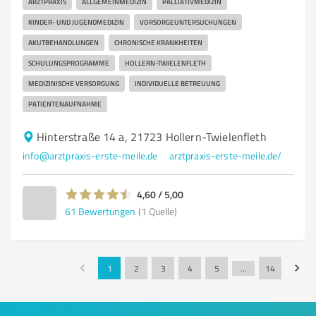
ARZTPRAXIS
ALLGEMEINMEDIZIN
PALLIATIVMEDIZIN
KINDER- UND JUGENDMEDIZIN
VORSORGEUNTERSUCHUNGEN
AKUTBEHANDLUNGEN
CHRONISCHE KRANKHEITEN
SCHULUNGSPROGRAMME
HOLLERN-TWIELENFLETH
MEDIZINISCHE VERSORGUNG
INDIVIDUELLE BETREUUNG
PATIENTENAUFNAHME
Hinterstraße 14 a, 21723 Hollern-Twielenfleth
info@arztpraxis-erste-meile.de
arztpraxis-erste-meile.de/
4,60 / 5,00
61
Bewertungen
(1 Quelle)
1
2
3
4
5
…
14