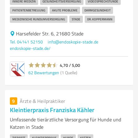
INNERE MEDIZIN
GESUNDHEITSVERSORGUNG
VIDEOSPRECHSTUNDE
PATIENTENBETREUUNG
AKUTE PROBLEME
DARMGESUNDHEIT
MEDIZINISCHE RUNDUMVERSORGUNG
STADE
DR. KOPPERMANN
Harsefelder Str. 6, 21680 Stade
Tel. 04141 52150
info@endoskopie-stade.de
endoskopie-stade.de/
4,70 / 5,00
62
Bewertungen
(1 Quelle)
9
Ärzte & Heilpraktiker
Kleintierpraxis Franziska Kähler
Umfassende tierärztliche Versorgung für Hunde und
Katzen in Stade
TIERARZT
KLEINTIERPRAXIS
HUNDE
KATZEN