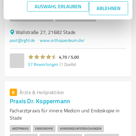
BEWEGUNGSAPPARAT
THERAPIE
GESUNDHEIT
AUSWAHL ERLAUBEN
ABLEHNEN
PATIENTENBETREUUNG
REHABILITATION
PRÄVENTION
INDIVIDUELLE BEHANDLUNG
ONLINE-TERMINBUCHUNG
Wallstraße 27, 21682 Stade
post@rgfd.de
www.orthopaedeum.de/
4,70 / 5,00
57
Bewertungen
(1 Quelle)
8
Ärzte & Heilpraktiker
Praxis Dr. Koppermann
Facharztpraxis für innere Medizin und Endoskopie in
Stade
ARZTPRAXIS
ENDOSKOPIE
VORSORGEUNTERSUCHUNGEN