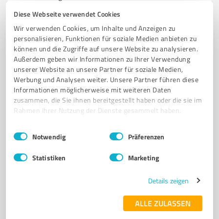
Diese Webseite verwendet Cookies
KIEFERORTHOPÄDIE
LINGUALTECHNIK
ZAHNSPANGE
DIAGNOSTIK
Wir verwenden Cookies, um Inhalte und Anzeigen zu
BEHANDLUNG VON KINDERN UND ERWACHSENEN
personalisieren, Funktionen für soziale Medien anbieten zu
können und die Zugriffe auf unsere Website zu analysieren.
Schiffertorsstraße 45, 21682 Stade
Außerdem geben wir Informationen zu Ihrer Verwendung
info@kfo-stade.de
www.kfo-stade.de/
unserer Website an unsere Partner für soziale Medien,
Werbung und Analysen weiter. Unsere Partner führen diese
Informationen möglicherweise mit weiteren Daten
4,70 / 5,00
zusammen, die Sie ihnen bereitgestellt haben oder die sie im
60
Bewertungen
(1 Quelle)
Rahmen Ihrer Nutzung der Dienste gesammelt haben.
Einwilligungsauswahl
Impressum
|
Datenschutzbestimmungen
Notwendig
Präferenzen
7
Ärzte & Heilpraktiker
Statistiken
Marketing
Orthopädische Gemeinschaftspraxis Stade
Orthopädische Gemeinschaftspraxis Stade - Ihre
Details zeigen
Experten für Bewegungsapparat und
ALLE ZULASSEN
ORTHOPÄDIE
GEMEINSCHAFTSPRAXIS
STADE
HALTUNGSAPPARAT