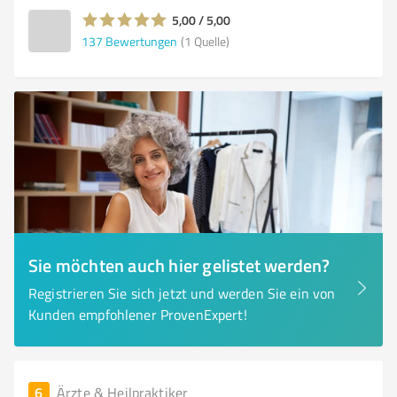
5,00 / 5,00
137
Bewertungen
(1 Quelle)
Sie möchten auch hier gelistet werden?
Registrieren Sie sich jetzt und werden Sie ein von
Kunden empfohlener ProvenExpert!
6
Ärzte & Heilpraktiker