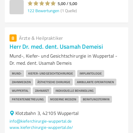
5,00 / 5,00
122
Bewertungen
(1 Quelle)
8
Ärzte & Heilpraktiker
Herr Dr. med. dent. Usamah Demeisi
Mund-, Kiefer- und Gesichtschirurgie in Wuppertal -
Dr. med. dent. Usamah Demeis
MUND-
KIEFER- UND GESICHTSCHIRURGIE
IMPLANTOLOGIE
ZAHNMEDIZIN
ÄSTHETISCHE CHIRURGIE
AMBULANTE OPERATIONEN
WUPPERTAL
ZAHNARZT
INDIVIDUELLE BEHANDLUNG
PATIENTENBETREUUNG
MODERNE MEDIZIN
BERATUNGSTERMIN
Klotzbahn 3, 42105 Wuppertal
info@kieferchirurgie-wuppertal.de
www.kieferchirurgie-wuppertal.de/