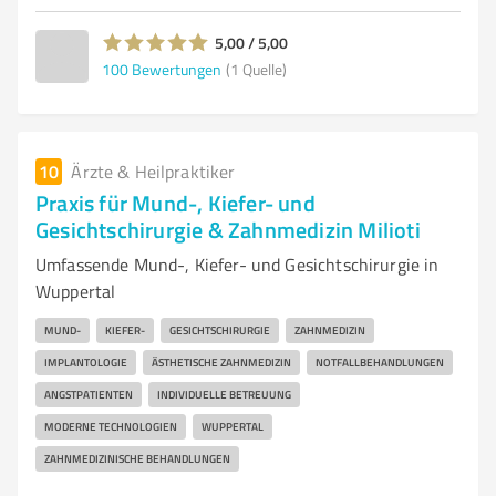
5,00 / 5,00
100
Bewertungen
(1 Quelle)
10
Ärzte & Heilpraktiker
Praxis für Mund-, Kiefer- und
Gesichtschirurgie & Zahnmedizin Milioti
Umfassende Mund-, Kiefer- und Gesichtschirurgie in
Wuppertal
MUND-
KIEFER-
GESICHTSCHIRURGIE
ZAHNMEDIZIN
IMPLANTOLOGIE
ÄSTHETISCHE ZAHNMEDIZIN
NOTFALLBEHANDLUNGEN
ANGSTPATIENTEN
INDIVIDUELLE BETREUUNG
MODERNE TECHNOLOGIEN
WUPPERTAL
ZAHNMEDIZINISCHE BEHANDLUNGEN