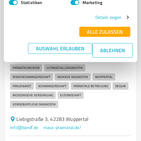
Statistiken
Marketing
7
Ärzte & Heilpraktiker
Details zeigen
mava Pränatal | Praxis für Pränatalmedizin
in Wuppertal - Dr. Katrin Matil & Dr. Marketa
ALLE ZULASSEN
Vasku
AUSWAHL ERLAUBEN
Fachpraxis für Pränatalmedizin in Wuppertal - mava
ABLEHNEN
Pränatal
PRÄNATALMEDIZIN
ULTRASCHALLDIAGNOSTIK
RISIKOSCHWANGERSCHAFT
INVASIVE DIAGNOSTIK
WUPPERTAL
FRAUENARZT
SCHWANGERSCHAFT
PRÄNATALE BETREUUNG
DEGUM
MEDIZINISCHE VERSORGUNG
ELTERNSCHAFT
VORGEBURTLICHE DIAGNOSTIK
Liebigstraße 3, 42283 Wuppertal
info@bandf.de
mava-praenatal.de/