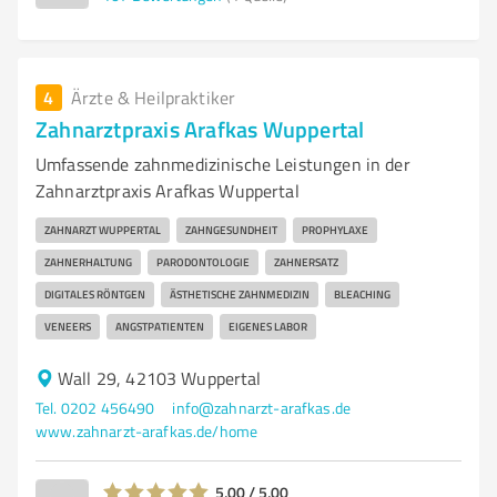
4
Ärzte & Heilpraktiker
Zahnarztpraxis Arafkas Wuppertal
Umfassende zahnmedizinische Leistungen in der
Zahnarztpraxis Arafkas Wuppertal
ZAHNARZT WUPPERTAL
ZAHNGESUNDHEIT
PROPHYLAXE
ZAHNERHALTUNG
PARODONTOLOGIE
ZAHNERSATZ
DIGITALES RÖNTGEN
ÄSTHETISCHE ZAHNMEDIZIN
BLEACHING
VENEERS
ANGSTPATIENTEN
EIGENES LABOR
Wall 29, 42103 Wuppertal
Tel. 0202 456490
info@zahnarzt-arafkas.de
www.zahnarzt-arafkas.de/home
5,00 / 5,00