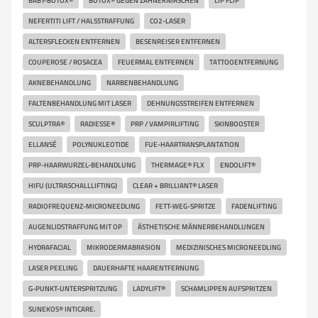
BABY-BOTOX®
BOTOX® GEGEN ZÄHNEKNIRSCHEN
LIP FLIP
NEFERTITI LIFT / HALSSTRAFFUNG
CO2-LASER
ALTERSFLECKEN ENTFERNEN
BESENREISER ENTFERNEN
COUPEROSE / ROSACEA
FEUERMAL ENTFERNEN
TATTOOENTFERNUNG
AKNEBEHANDLUNG
NARBENBEHANDLUNG
FALTENBEHANDLUNG MIT LASER
DEHNUNGSSTREIFEN ENTFERNEN
SCULPTRA®
RADIESSE®
PRP / VAMPIRLIFTING
SKINBOOSTER
ELLANSÉ
POLYNUKLEOTIDE
FUE-HAARTRANSPLANTATION
PRP-HAARWURZEL-BEHANDLUNG
THERMAGE® FLX
ENDOLIFT®
HIFU (ULTRASCHALLLIFTING)
CLEAR + BRILLIANT® LASER
RADIOFREQUENZ-MICRONEEDLING
FETT-WEG-SPRITZE
FADENLIFTING
AUGENLIDSTRAFFUNG MIT OP
ÄSTHETISCHE MÄNNERBEHANDLUNGEN
HYDRAFACIAL
MIKRODERMABRASION
MEDIZINISCHES MICRONEEDLING
LASER PEELING
DAUERHAFTE HAARENTFERNUNG
G-PUNKT-UNTERSPRITZUNG
LADYLIFT®
SCHAMLIPPEN AUFSPRITZEN
SUNEKOS® INTICARE.