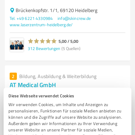
Brückenkopfstr. 1/1, 69120 Heidelberg
Tel. +49 6221 4330984
info@skincrew.de
www.laserzentrum-heidelberg.de/
5,00 / 5,00
312
Bewertungen
(5 Quellen)
2
Bildung, Ausbildung & Weiterbildung
AT Medical GmbH
Fort- und Weiterbildung von Ärzten und
Diese Webseite verwendet Cookies
medizinischem Fachpersonal
Wir verwenden Cookies, um Inhalte und Anzeigen zu
personalisieren, Funktionen für soziale Medien anbieten zu
ONLINEKURSE
PRÄSENZKURSE
SIMULATIONSTRAININGS
können und die Zugriffe auf unsere Website zu analysieren.
CONSULTING
COACHING
MENTORING
SUPERVISION
AUDIT
Außerdem geben wir Informationen zu Ihrer Verwendung
unserer Website an unsere Partner für soziale Medien,