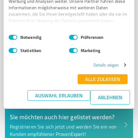
Bergheimer Straße 116, 69115 Heidelberg
Werbung und Analysen weiter. Unsere Partner führen diese
Informationen möglicherweise mit weiteren Daten
Tel. +49 80091239111
Andreas.Tremml@at-medical.de
zusammen, die Sie ihnen bereitgestellt haben oder die sie im
www.at-medical.de/
Rahmen Ihrer Nutzung der Dienste gesammelt haben.
0,00 / 5,00
Einwilligungsauswahl
Impressum
|
Datenschutzbestimmungen
Notwendig
Präferenzen
Nicht bewertet
0
Statistiken
Marketing
Details zeigen
ALLE ZULASSEN
AUSWAHL ERLAUBEN
ABLEHNEN
Sie möchten auch hier gelistet werden?
Registrieren Sie sich jetzt und werden Sie ein von
Kunden empfohlener ProvenExpert!