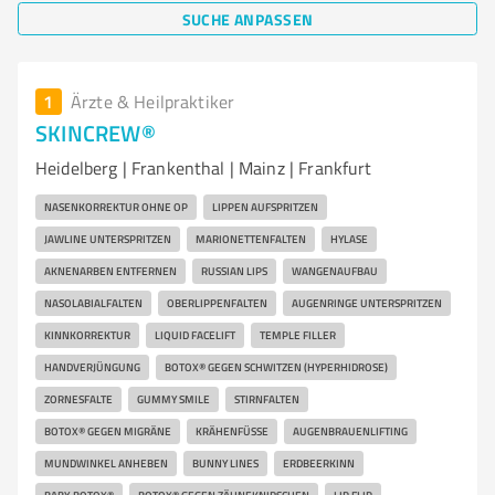
SUCHE ANPASSEN
1
Ärzte & Heilpraktiker
SKINCREW®
Heidelberg | Frankenthal | Mainz | Frankfurt
NASENKORREKTUR OHNE OP
LIPPEN AUFSPRITZEN
JAWLINE UNTERSPRITZEN
MARIONETTENFALTEN
HYLASE
AKNENARBEN ENTFERNEN
RUSSIAN LIPS
WANGENAUFBAU
NASOLABIALFALTEN
OBERLIPPENFALTEN
AUGENRINGE UNTERSPRITZEN
KINNKORREKTUR
LIQUID FACELIFT
TEMPLE FILLER
HANDVERJÜNGUNG
BOTOX® GEGEN SCHWITZEN (HYPERHIDROSE)
ZORNESFALTE
GUMMY SMILE
STIRNFALTEN
BOTOX® GEGEN MIGRÄNE
KRÄHENFÜSSE
AUGENBRAUENLIFTING
MUNDWINKEL ANHEBEN
BUNNY LINES
ERDBEERKINN