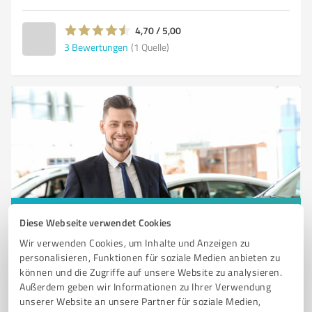
4,70 / 5,00
3
Bewertungen
(1 Quelle)
Sie möchten auch hier gelistet werden?
Diese Webseite verwendet Cookies
Wir verwenden Cookies, um Inhalte und Anzeigen zu
Registrieren Sie sich jetzt und werden Sie ein von
personalisieren, Funktionen für soziale Medien anbieten zu
Kunden empfohlener ProvenExpert!
können und die Zugriffe auf unsere Website zu analysieren.
Außerdem geben wir Informationen zu Ihrer Verwendung
unserer Website an unsere Partner für soziale Medien,