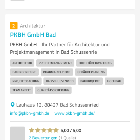
2
Architektur
PKBH GmbH Bad
PKBH GmbH - Ihr Partner für Architektur und
Projektmanagement in Bad Schussenrie
ARCHITEKTUR
PROJEKTMANAGEMENT
OBJEKTÜBERWACHUNG
BAUINGENIEURE
PHARMAINDUSTRIE
GEBÄUDEPLANUNG
PROJEKTCOACHING
BAD SCHUSSENRIED
BAUPROJEKTE
HOCHBAU
TEAMARBEIT
QUALITÄTSSICHERUNG
Lauhaus 12, 88427 Bad Schussenried
info@pkbh-gmbh.de
www.pkbh-gmbh.de/
5,00 / 5,00
2
Bewertungen
(1 Quelle)