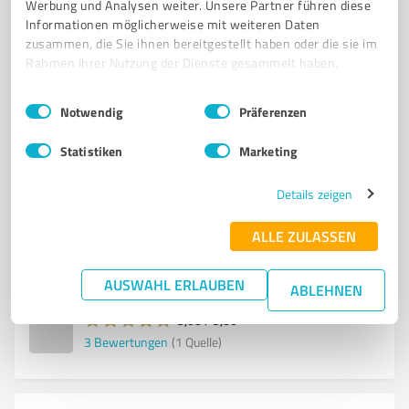
Werbung und Analysen weiter. Unsere Partner führen diese
6
Architektur
Informationen möglicherweise mit weiteren Daten
Falkenstein Projektmanagement GmbH
zusammen, die Sie ihnen bereitgestellt haben oder die sie im
Rahmen Ihrer Nutzung der Dienste gesammelt haben.
Falkenstein Projektmanagement -
Architekturdienstleistungen für die Lebensmittel
Einwilligungsauswahl
Impressum
|
Datenschutzbestimmungen
Notwendig
Präferenzen
ARCHITEKTURBÜRO
PROJEKTMANAGEMENT
LEBENSMITTELBRANCHE
Statistiken
Marketing
PLANUNG
INGENIEURE
NACHHALTIGKEIT
TIERSCHUTZ
PRODUKTIONSGEBÄUDE
PROZESSOPTIMIERUNG
Details zeigen
INTERDISZIPLINÄRES TEAM
EFFIZIENTE LÖSUNGEN
AULENDORF
ALLE ZULASSEN
Hauptstraße 53, 88326 Aulendorf
Tel. 07525 92200
info@falkenstein.de
falkenstein.de/
AUSWAHL ERLAUBEN
ABLEHNEN
5,00 / 5,00
3
Bewertungen
(1 Quelle)