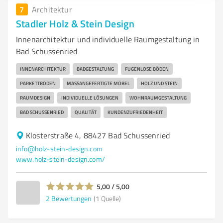
7
Architektur
Stadler Holz & Stein Design
Innenarchitektur und individuelle Raumgestaltung in
Bad Schussenried
INNENARCHITEKTUR
BADGESTALTUNG
FUGENLOSE BÖDEN
PARKETTBÖDEN
MASSANGEFERTIGTE MÖBEL
HOLZ UND STEIN
RAUMDESIGN
INDIVIDUELLE LÖSUNGEN
WOHNRAUMGESTALTUNG
BAD SCHUSSENRIED
QUALITÄT
KUNDENZUFRIEDENHEIT
Klosterstraße 4, 88427 Bad Schussenried
info@holz-stein-design.com
www.holz-stein-design.com/
5,00 / 5,00
2
Bewertungen
(1 Quelle)