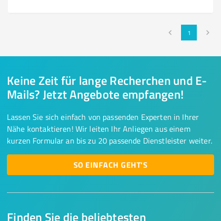
1
Keine Zeit für lange Recherchen und E-
Mails? Jetzt Angebote empfangen!
Lassen Sie sich einfach von passenden Experten in Ihrer
Nähe kontaktieren! Wir leiten Ihr Anliegen aus einem
kurzen Formular an bis zu 20 passende Dienstleister weiter.
SO EINFACH GEHT'S
Finden Sie die beliebtesten