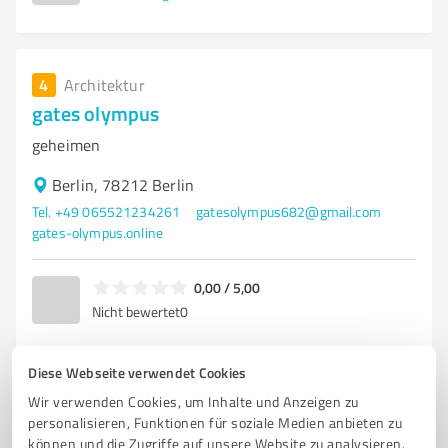
4
Architektur
gates olympus
geheimen
Berlin, 78212 Berlin
Tel. +49 065521234261
gatesolympus682@gmail.com
gates-olympus.online
0,00 / 5,00
Nicht bewertet
0
Diese Webseite verwendet Cookies
Wir verwenden Cookies, um Inhalte und Anzeigen zu
5
Architektur
personalisieren, Funktionen für soziale Medien anbieten zu
mnev catalog
können und die Zugriffe auf unsere Website zu analysieren.