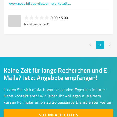
www.possibilities-diewohnwerkstatt.de/
0,00 / 5,00
Nicht bewertet
0
1
Keine Zeit für lange Recherchen und E-
Mails? Jetzt Angebote empfangen!
Lassen Sie sich einfach von passenden Experten in Ihrer
Nähe kontaktieren! Wir leiten Ihr Anliegen aus einem
kurzen Formular an bis zu 20 passende Dienstleister weiter.
SO EINFACH GEHT'S