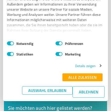
FWF
Außerdem geben wir Informationen zu Ihrer Verwendung
unserer Website an unsere Partner für soziale Medien,
Moscow, Moscow, 78212 Moscowi
Werbung und Analysen weiter. Unsere Partner führen diese
Informationen möglicherweise mit weiteren Daten
Tel. +49 865521234261
mnev55@outlook.com
zusammen, die Sie ihnen bereitgestellt haben oder die sie im
www.mnev.ru/
Rahmen Ihrer Nutzung der Dienste gesammelt haben.
0,00 / 5,00
Einwilligungsauswahl
Impressum
|
Datenschutzbestimmungen
Notwendig
Präferenzen
Nicht bewertet
0
Statistiken
Marketing
Details zeigen
ALLE ZULASSEN
AUSWAHL ERLAUBEN
ABLEHNEN
Sie möchten auch hier gelistet werden?