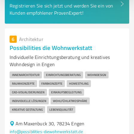
Registrieren Sie sich jetzt und werden Sie ein von
Kunden empfohlener ProvenExpert!
6
Architektur
Possibilities die Wohnwerkstatt
Individuelle Einrichtungsberatung und kreatives
Wohndesign in Engen
INNENARCHITEKTUR
EINRICHTUNGSBERATUNG
WOHNDESIGN
RAUMKONZEPTE
FARBKONZEPTE
HOMESTYLING
CAD-VISUALISIERUNGEN
EINKAUFSBEGLEITUNG
INDIVIDUELLE LÖSUNGEN
WOHLFÜHLATMOSPHÄRE
KREATIVE GESTALTUNG
LEBENSQUALITÄT
Am Maxenbuck 30, 78234 Engen
info@possibilities-diewohnwerkstatt.de