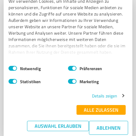
Wir verwenden Cookies, um Inhalte und Anzeigen zu
personalisieren, Funktionen für soziale Medien anbieten zu
GARTEN- UND LANDSCHAFTSBAU
AUSSENANLAGEN
PLANUNG
können und die Zugriffe auf unsere Website zu analysieren.
GESTALTUNG
PFLEGE
Außerdem geben wir Informationen zu Ihrer Verwendung
unserer Website an unsere Partner für soziale Medien,
Chemnitzer Str. 13, 49078 Osnabrück
Werbung und Analysen weiter. Unsere Partner führen diese
Informationen möglicherweise mit weiteren Daten
info@volbers-redemann.de
volbers-redemann.de/
zusammen, die Sie ihnen bereitgestellt haben oder die sie im
Rahmen Ihrer Nutzung der Dienste gesammelt haben.
4,70 / 5,00
13
Bewertungen
(1 Quelle)
Einwilligungsauswahl
Impressum
|
Datenschutzbestimmungen
Notwendig
Präferenzen
Statistiken
Marketing
7
Architektur
Details zeigen
Heitmann Architektur GmbH
ALLE ZULASSEN
Heitmann Architektur - Innovative Lösungen für
Wohn- und Gewerbebauten in Osnabr
AUSWAHL ERLAUBEN
ABLEHNEN
ARCHITEKTUR
ARCHITEKTURBÜRO
OSNABRÜCK
NEUBAU