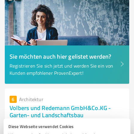
Sie möchten auch hier gelistet werden?
Registrieren Sie sich jetzt und werden Sie ein von
Kunden empfohlener ProvenExpert!
6
Architektur
Volbers und Redemann GmbH&Co.KG -
Garten- und Landschaftsbau
Volbers und Redemann GmbH&Co.KG – Kreativer
Diese Webseite verwendet Cookies
Garten- und Landschaftsbau mit Herz