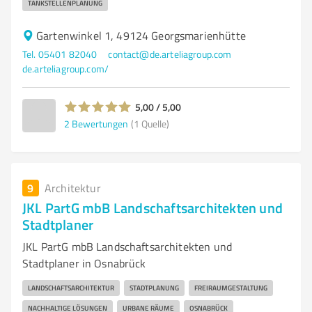
TANKSTELLENPLANUNG
Gartenwinkel 1, 49124 Georgsmarienhütte
Tel. 05401 82040
contact@de.arteliagroup.com
de.arteliagroup.com/
5,00 / 5,00
2
Bewertungen
(1 Quelle)
9
Architektur
JKL PartG mbB Landschaftsarchitekten und
Stadtplaner
JKL PartG mbB Landschaftsarchitekten und
Stadtplaner in Osnabrück
LANDSCHAFTSARCHITEKTUR
STADTPLANUNG
FREIRAUMGESTALTUNG
NACHHALTIGE LÖSUNGEN
URBANE RÄUME
OSNABRÜCK