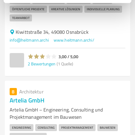
SANIERUNG
INNENARCHITEKTUR
GEWERBEBAU
WOHNBAU
ÖFFENTLICHE PROJEKTE
KREATIVE LÖSUNGEN
INDIVIDUELLE PLANUNG
TEAMARBEIT
Kiwittstraße 34, 49080 Osnabrück
info@heitmann.archi
www.heitmann.archi/
3,00 / 5,00
2
Bewertungen
(1 Quelle)
8
Architektur
Artelia GmbH
Artelia GmbH – Engineering, Consulting und
Projektmanagement im Bauwesen
ENGINEERING
CONSULTING
PROJEKTMANAGEMENT
BAUWESEN